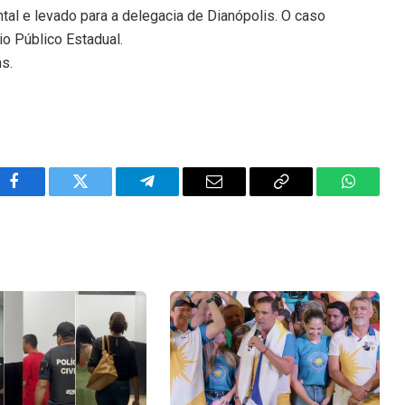
ntal e levado para a delegacia de Dianópolis. O caso
io Público Estadual.
ns.
Facebook
Twitter
Telegram
Email
Copy
WhatsA
Link