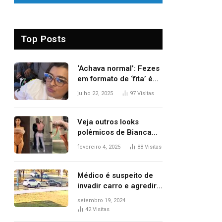
Top Posts
‘Achava normal’: Fezes
em formato de ‘fita’ é
um dos alertas para
julho 22, 2025
97
Visitas
câncer colorretal;
relembre fala de Preta
Gil
Veja outros looks
polêmicos de Bianca
Censori, esposa de
fevereiro 4, 2025
88
Visitas
Kanye West que
apareceu nua no
Grammy 2025
Médico é suspeito de
invadir carro e agredir
delegado aposentado
setembro 19, 2024
durante confusão no
42
Visitas
trânsito