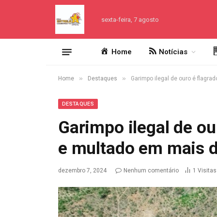
sexta-feira, 7 agosto
Home
Notícias
»
»
Home
Destaques
Garimpo ilegal de ouro é flagra
DESTAQUES
Garimpo ilegal de ou
e multado em mais d
dezembro 7, 2024
Nenhum comentário
1
Visitas