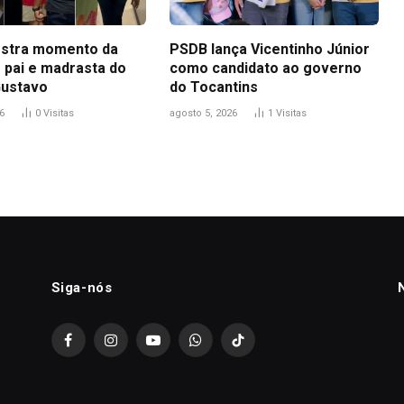
stra momento da
PSDB lança Vicentinho Júnior
 pai e madrasta do
como candidato ao governo
Gustavo
do Tocantins
6
0
Visitas
agosto 5, 2026
1
Visitas
Siga-nós
Facebook
Instagram
YouTube
WhatsApp
TikTok