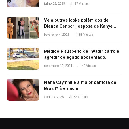
colorretal; relembre fala de Preta Gil
julho 22, 2025
97
Visitas
Veja outros looks polêmicos de
Bianca Censori, esposa de Kanye
West que apareceu nua no Grammy
fevereiro 4, 2025
88
Visitas
2025
Médico é suspeito de invadir carro e
agredir delegado aposentado
durante confusão no trânsito
setembro 19, 2024
42
Visitas
Nana Caymmi é a maior cantora do
Brasil? É e não é…
abril 29, 2025
32
Visitas