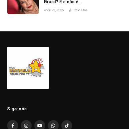
Brasil? É e não é…
abril 29, 2025
32
Visitas
Siga-nós
Facebook
Instagram
YouTube
WhatsApp
TikTok