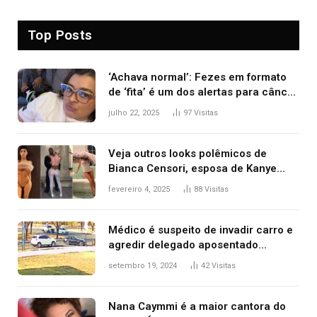
Top Posts
‘Achava normal’: Fezes em formato
de ‘fita’ é um dos alertas para câncer
colorretal; relembre fala de Preta Gil
julho 22, 2025
97
Visitas
Veja outros looks polêmicos de
Bianca Censori, esposa de Kanye
West que apareceu nua no Grammy
fevereiro 4, 2025
88
Visitas
2025
Médico é suspeito de invadir carro e
agredir delegado aposentado
durante confusão no trânsito
setembro 19, 2024
42
Visitas
Nana Caymmi é a maior cantora do