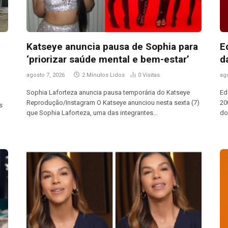
Katseye anuncia pausa de Sophia para
E
‘priorizar saúde mental e bem-estar’
d
agosto 7, 2026
2 Minutos Lidos
0
Visitas
ag
Sophia Laforteza anuncia pausa temporária do Katseye
Ed
Reprodução/Instagram O Katseye anunciou nesta sexta (7)
20
s
que Sophia Laforteza, uma das integrantes…
d