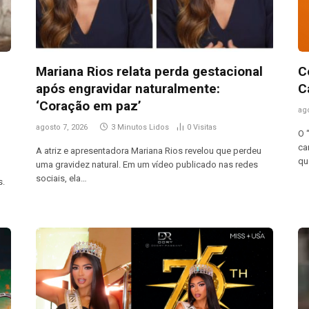
Mariana Rios relata perda gestacional
C
,
após engravidar naturalmente:
C
‘Coração em paz’
ag
agosto 7, 2026
3 Minutos Lidos
0
Visitas
O 
ca
A atriz e apresentadora Mariana Rios revelou que perdeu
qu
uma gravidez natural. Em um vídeo publicado nas redes
sociais, ela…
s.