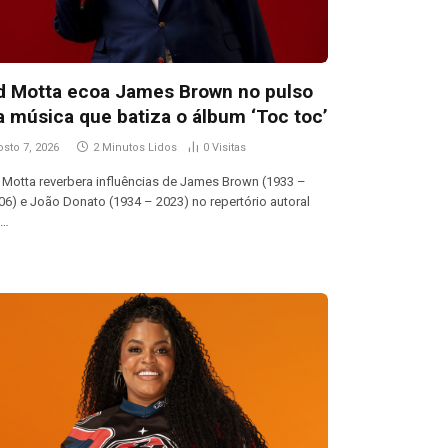
d Motta ecoa James Brown no pulso
a música que batiza o álbum ‘Toc toc’
osto 7, 2026
2 Minutos Lidos
0
Visitas
 Motta reverbera influências de James Brown (1933 –
06) e João Donato (1934 – 2023) no repertório autoral
o…