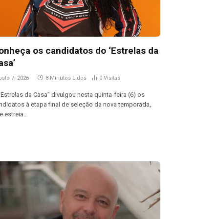
onheça os candidatos do ‘Estrelas da
asa’
osto 7, 2026
8 Minutos Lidos
0
Visitas
“Estrelas da Casa” divulgou nesta quinta-feira (6) os
ndidatos à etapa final de seleção da nova temporada,
e estreia…