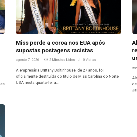
Miss perde a coroa nos EUA após
A
supostas postagens racistas
r
u
agosto 7, 2026
2 Minutos Lidos
0
Visitas
ag
A empresária Brittany Boltinhouse, de 27 anos, foi
oficialmente destituída do título de Miss Carolina do Norte
Al
USA nesta quarta-feira…
des
de
Ja