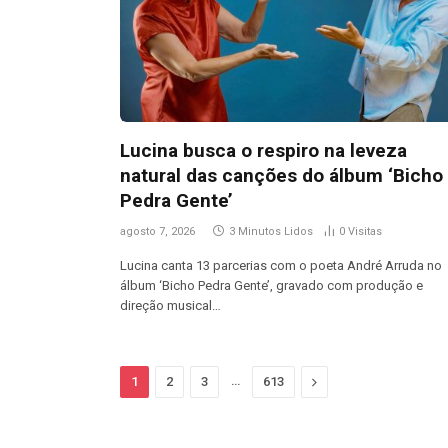
Lucina busca o respiro na leveza
natural das canções do álbum ‘Bicho
Pedra Gente’
agosto 7, 2026
3 Minutos Lidos
0
Visitas
Lucina canta 13 parcerias com o poeta André Arruda no
álbum ‘Bicho Pedra Gente’, gravado com produção e
direção musical…
…
Next
1
2
3
613