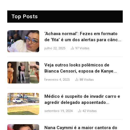
Top Posts
‘Achava normal’: Fezes em formato
de ‘fita’ é um dos alertas para câncer
colorretal; relembre fala de Preta Gil
julho 22, 2025
97
Visitas
Veja outros looks polêmicos de
Bianca Censori, esposa de Kanye
West que apareceu nua no Grammy
fevereiro 4, 2025
88
Visitas
2025
Médico é suspeito de invadir carro e
agredir delegado aposentado
durante confusão no trânsito
setembro 19, 2024
42
Visitas
Nana Caymmi é a maior cantora do