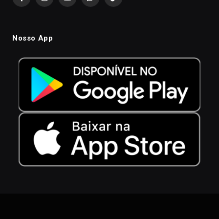
Facebook
Instagram
YouTube
WhatsApp
TikTok
Nosso App