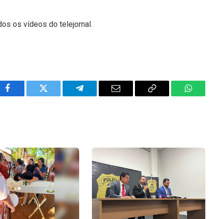
dos os vídeos do telejornal.
Facebook
Twitter
Telegram
Email
Copy
WhatsA
Link