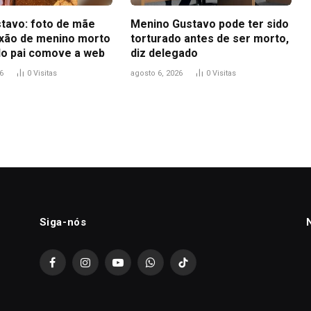
tavo: foto de mãe
Menino Gustavo pode ter sido
ixão de menino morto
torturado antes de ser morto,
do pai comove a web
diz delegado
6
0
Visitas
agosto 6, 2026
0
Visitas
Siga-nós
Facebook
Instagram
YouTube
WhatsApp
TikTok