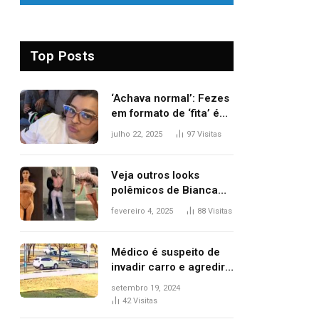
Top Posts
‘Achava normal’: Fezes
em formato de ‘fita’ é
um dos alertas para
julho 22, 2025
97
Visitas
câncer colorretal;
relembre fala de Preta
Gil
Veja outros looks
polêmicos de Bianca
Censori, esposa de
fevereiro 4, 2025
88
Visitas
Kanye West que
apareceu nua no
Grammy 2025
Médico é suspeito de
invadir carro e agredir
delegado aposentado
setembro 19, 2024
durante confusão no
42
Visitas
trânsito