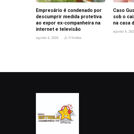
Empresário é condenado por
Caso Gus
descumprir medida protetiva
sob o ca
ao expor ex-companheira na
na casa 
internet e televisão
agosto 6, 202
agosto 6, 2026
0
Visitas