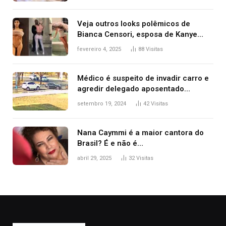
Veja outros looks polêmicos de
Bianca Censori, esposa de Kanye
West que apareceu nua no Grammy
fevereiro 4, 2025
88
Visitas
2025
Médico é suspeito de invadir carro e
agredir delegado aposentado
durante confusão no trânsito
setembro 19, 2024
42
Visitas
Nana Caymmi é a maior cantora do
Brasil? É e não é…
abril 29, 2025
32
Visitas