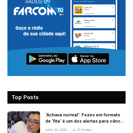
Top Posts
‘Achava normal’: Fezes em formato
de ‘fita’ é um dos alertas para câncer
colorretal; relembre fala de Preta Gil
julho 22, 2025
97
Visitas