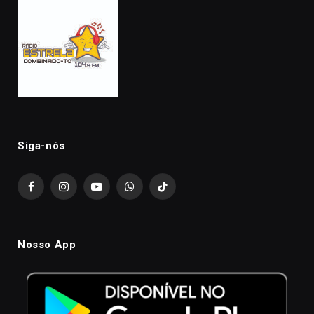
Siga-nós
Facebook
Instagram
YouTube
WhatsApp
TikTok
Nosso App