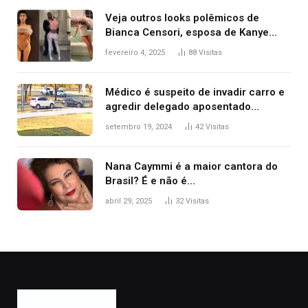
Veja outros looks polêmicos de
Bianca Censori, esposa de Kanye
West que apareceu nua no Grammy
fevereiro 4, 2025
88
Visitas
2025
Médico é suspeito de invadir carro e
agredir delegado aposentado
durante confusão no trânsito
setembro 19, 2024
42
Visitas
Nana Caymmi é a maior cantora do
Brasil? É e não é…
abril 29, 2025
32
Visitas