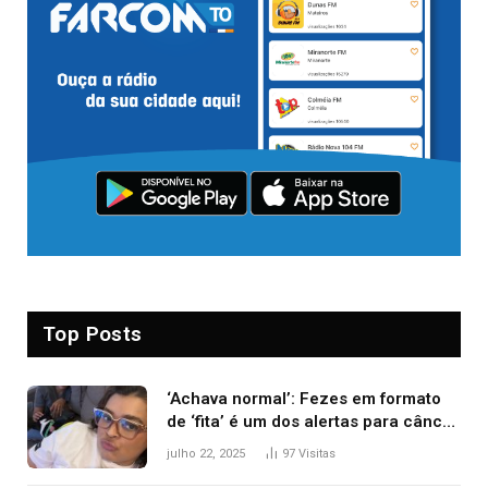
Top Posts
‘Achava normal’: Fezes em formato
de ‘fita’ é um dos alertas para câncer
colorretal; relembre fala de Preta Gil
julho 22, 2025
97
Visitas