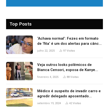
Top Posts
‘Achava normal’: Fezes em formato
de ‘fita’ é um dos alertas para câncer
colorretal; relembre fala de Preta Gil
julho 22, 2025
97
Visitas
Veja outros looks polêmicos de
Bianca Censori, esposa de Kanye
West que apareceu nua no Grammy
fevereiro 4, 2025
88
Visitas
2025
Médico é suspeito de invadir carro e
agredir delegado aposentado
durante confusão no trânsito
setembro 19, 2024
42
Visitas