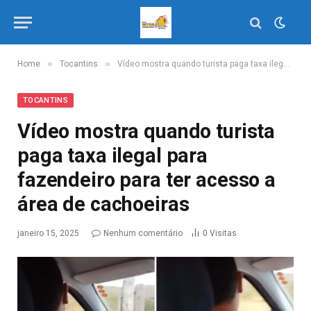
»
»
Home
Tocantins
Vídeo mostra quando turista paga taxa ilegal para fazendeiro para ter acesso a área de cachoeiras
TOCANTINS
Vídeo mostra quando turista
paga taxa ilegal para
fazendeiro para ter acesso a
área de cachoeiras
janeiro 15, 2025
Nenhum comentário
0
Visitas