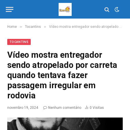
»
»
Home
Tocantins
Vídeo mostra entregador sendo atropelado por carreta quando tentava fazer passagem irregular em rodovia
TOCANTINS
Vídeo mostra entregador
sendo atropelado por carreta
quando tentava fazer
passagem irregular em
rodovia
novembro 19, 2024
Nenhum comentário
0
Visitas