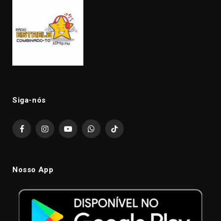
Siga-nós
Facebook
Instagram
YouTube
WhatsApp
TikTok
Nosso App