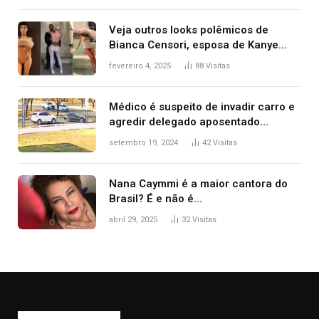
Veja outros looks polêmicos de
Bianca Censori, esposa de Kanye
West que apareceu nua no Grammy
fevereiro 4, 2025
88
Visitas
2025
Médico é suspeito de invadir carro e
agredir delegado aposentado
durante confusão no trânsito
setembro 19, 2024
42
Visitas
Nana Caymmi é a maior cantora do
Brasil? É e não é…
abril 29, 2025
32
Visitas