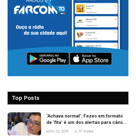
Top Posts
‘Achava normal’: Fezes em formato
de ‘fita’ é um dos alertas para câncer
colorretal; relembre fala de Preta Gil
julho 22, 2025
97
Visitas