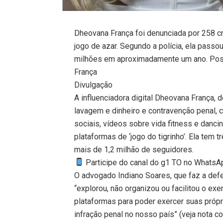
Dheovana França foi denunciada por 258 c
jogo de azar. Segundo a polícia, ela passo
milhões em aproximadamente um ano. Post
França
Divulgação
A influenciadora digital Dheovana França, 
lavagem e dinheiro e contravenção penal, c
sociais, vídeos sobre vida fitness e danci
plataformas de ‘jogo do tigrinho’. Ela tem
mais de 1,2 milhão de seguidores.
Participe do canal do g1 TO no WhatsApp
O advogado Indiano Soares, que faz a defes
“explorou, não organizou ou facilitou o exe
plataformas para poder exercer suas próp
infração penal no nosso país” (veja nota c