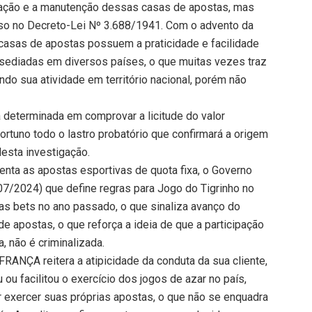
ração e a manutenção dessas casas de apostas, mas
sso no Decreto-Lei Nº 3.688/1941. Com o advento da
casas de apostas possuem a praticidade e facilidade
 sediadas em diversos países, o que muitas vezes traz
do sua atividade em território nacional, porém não
eterminada em comprovar a licitude do valor
tuno todo o lastro probatório que confirmará a origem
desta investigação.
enta as apostas esportivas de quota fixa, o Governo
07/2024) que define regras para Jogo do Tigrinho no
das bets no ano passado, o que sinaliza avanço do
e apostas, o que reforça a ideia de que a participação
, não é criminalizada.
ANÇA reitera a atipicidade da conduta da sua cliente,
 ou facilitou o exercício dos jogos de azar no país,
r exercer suas próprias apostas, o que não se enquadra