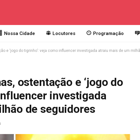
Nossa Cidade
Locutores
Programação
ção e ‘jogo do tigrinho’: veja como influencer investigada atraiu mais de um mil
has, ostentação e ‘jogo do
influencer investigada
ilhão de seguidores
s