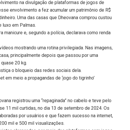
lvimento na divulgação de plataformas de jogos de
 esse envolvimento a fez acumular um patrimônio de R$
e dinheiro. Uma das casas que Dheovana comprou custou
e luxo em Palmas.
 era manicure e, segundo a polícia, declarava como renda
 vídeos mostrando uma rotina privilegiada. Nas imagens,
casa, principalmente depois que passou por uma
er quase 20 kg.
ustiça o bloqueio das redes sociais dela.
rnet em meio a propagandas de ‘jogo do tigrinho’
vana registrou uma “repaginada” no cabelo e teve pelo
e 11 mil curtidas, no dia 13 de setembro de 2024. Os
laboradas por usuários e que fazem sucesso na internet,
 200 mil e 500 mil visualizações.