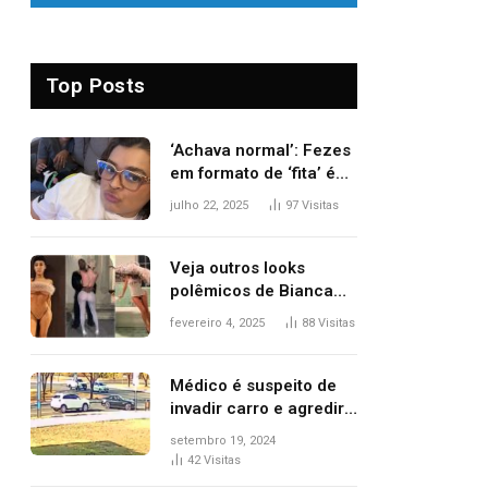
Top Posts
‘Achava normal’: Fezes
em formato de ‘fita’ é
um dos alertas para
julho 22, 2025
97
Visitas
câncer colorretal;
relembre fala de Preta
Gil
Veja outros looks
polêmicos de Bianca
Censori, esposa de
fevereiro 4, 2025
88
Visitas
Kanye West que
apareceu nua no
Grammy 2025
Médico é suspeito de
invadir carro e agredir
delegado aposentado
setembro 19, 2024
durante confusão no
42
Visitas
trânsito