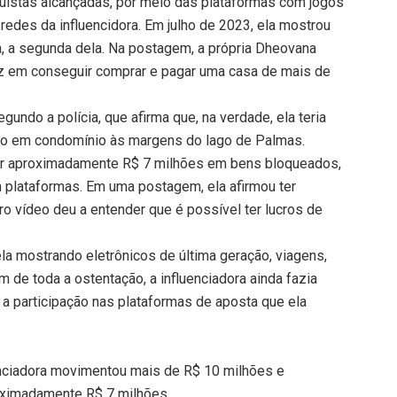
istas alcançadas, por meio das plataformas com jogos
edes da influencidora. Em julho de 2023, ela mostrou
 a segunda dela. Na postagem, a própria Dheovana
liz em conseguir comprar e pagar uma casa de mais de
egundo a polícia, que afirma que, na verdade, ela teria
ado em condomínio às margens do lago de Palmas.
er aproximadamente R$ 7 milhões em bens bloqueados,
plataformas. Em uma postagem, ela afirmou ter
ro vídeo deu a entender que é possível ter lucros de
 mostrando eletrônicos de última geração, viagens,
ém de toda a ostentação, a influenciadora ainda fazia
 a participação nas plataformas de aposta que ela
uenciadora movimentou mais de R$ 10 milhões e
oximadamente R$ 7 milhões.