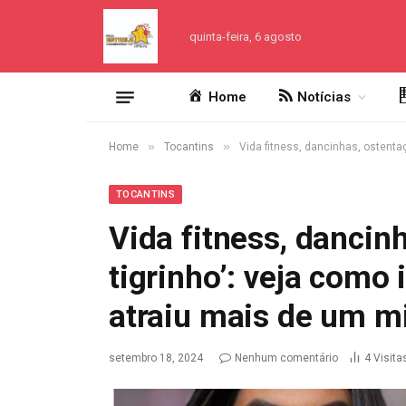
quinta-feira, 6 agosto
Home
Notícias
»
»
Home
Tocantins
Vida fitness, dancinhas, ostenta
TOCANTINS
Vida fitness, dancin
tigrinho’: veja como 
atraiu mais de um m
setembro 18, 2024
Nenhum comentário
4
Visita