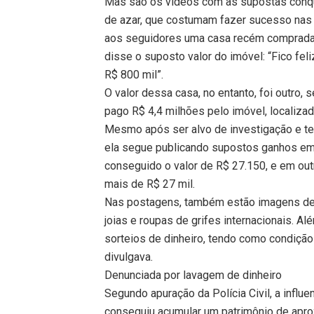
Mas são os vídeos com as supostas conqu
de azar, que costumam fazer sucesso nas r
aos seguidores uma casa recém comprada,
disse o suposto valor do imóvel: “Fico fe
R$ 800 mil”.
O valor dessa casa, no entanto, foi outro, s
pago R$ 4,4 milhões pelo imóvel, localiz
Mesmo após ser alvo de investigação e t
ela segue publicando supostos ganhos em 
conseguido o valor de R$ 27.150, e em out
mais de R$ 27 mil.
Nas postagens, também estão imagens dela
joias e roupas de grifes internacionais. Al
sorteios de dinheiro, tendo como condição
divulgava.
Denunciada por lavagem de dinheiro
Segundo apuração da Polícia Civil, a infl
conseguiu acumular um patrimônio de apr