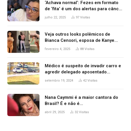
‘Achava normal’: Fezes em formato
de ‘fita’ é um dos alertas para câncer
colorretal; relembre fala de Preta Gil
julho 22, 2025
97
Visitas
Veja outros looks polêmicos de
Bianca Censori, esposa de Kanye
West que apareceu nua no Grammy
fevereiro 4, 2025
88
Visitas
2025
Médico é suspeito de invadir carro e
agredir delegado aposentado
durante confusão no trânsito
setembro 19, 2024
42
Visitas
Nana Caymmi é a maior cantora do
Brasil? É e não é…
abril 29, 2025
32
Visitas