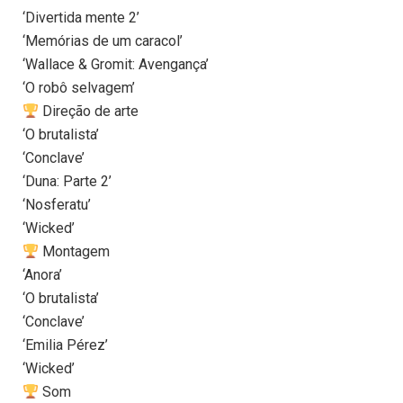
‘Divertida mente 2’
‘Memórias de um caracol’
‘Wallace & Gromit: Avengança’
‘O robô selvagem’
Direção de arte
‘O brutalista’
‘Conclave’
‘Duna: Parte 2’
‘Nosferatu’
‘Wicked’
Montagem
‘Anora’
‘O brutalista’
‘Conclave’
‘Emilia Pérez’
‘Wicked’
Som