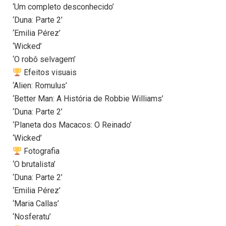
‘Um completo desconhecido’
‘Duna: Parte 2’
‘Emilia Pérez’
‘Wicked’
‘O robô selvagem’
Efeitos visuais
‘Alien: Romulus’
‘Better Man: A História de Robbie Williams’
‘Duna: Parte 2’
‘Planeta dos Macacos: O Reinado’
‘Wicked’
Fotografia
‘O brutalista’
‘Duna: Parte 2’
‘Emilia Pérez’
‘Maria Callas’
‘Nosferatu’