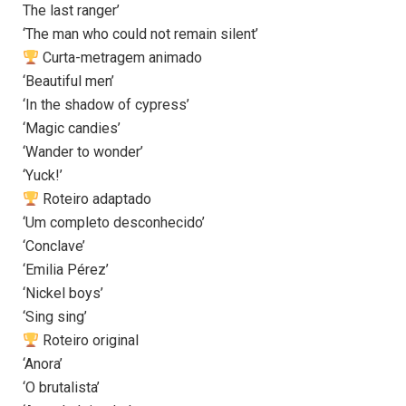
The last ranger’
‘The man who could not remain silent’
Curta-metragem animado
‘Beautiful men’
‘In the shadow of cypress’
‘Magic candies’
‘Wander to wonder’
‘Yuck!’
Roteiro adaptado
‘Um completo desconhecido’
‘Conclave’
‘Emilia Pérez’
‘Nickel boys’
‘Sing sing’
Roteiro original
‘Anora’
‘O brutalista’