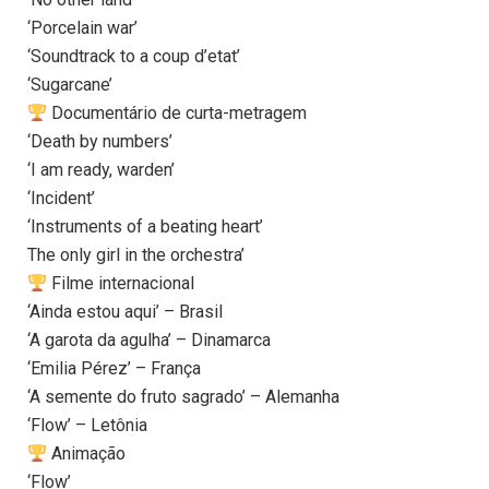
‘Porcelain war’
‘Soundtrack to a coup d’etat’
‘Sugarcane’
Documentário de curta-metragem
‘Death by numbers’
‘I am ready, warden’
‘Incident’
‘Instruments of a beating heart’
The only girl in the orchestra’
Filme internacional
‘Ainda estou aqui’ – Brasil
‘A garota da agulha’ – Dinamarca
‘Emilia Pérez’ – França
‘A semente do fruto sagrado’ – Alemanha
‘Flow’ – Letônia
Animação
‘Flow’