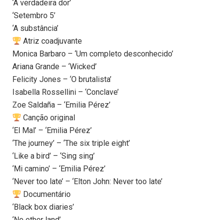
‘A verdadeira dor’
‘Setembro 5’
‘A substância’
Atriz coadjuvante
Monica Barbaro – ‘Um completo desconhecido’
Ariana Grande – ‘Wicked’
Felicity Jones – ‘O brutalista’
Isabella Rossellini – ‘Conclave’
Zoe Saldaña – ‘Emilia Pérez’
Canção original
‘El Mal’ – ‘Emilia Pérez’
‘The journey’ – ‘The six triple eight’
‘Like a bird’ – ‘Sing sing’
‘Mi camino’ – ‘Emilia Pérez’
‘Never too late’ – ‘Elton John: Never too late’
Documentário
‘Black box diaries’
‘No other land’