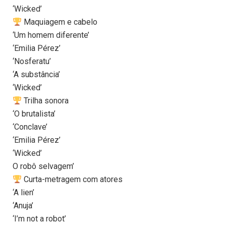
‘Wicked’
Maquiagem e cabelo
‘Um homem diferente’
‘Emilia Pérez’
‘Nosferatu’
‘A substância’
‘Wicked’
Trilha sonora
‘O brutalista’
‘Conclave’
‘Emilia Pérez’
‘Wicked’
O robô selvagem’
Curta-metragem com atores
‘A lien’
‘Anuja’
‘I’m not a robot’