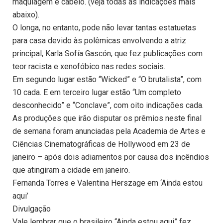
maquiagem e cabelo. (veja todas as indicações mais
abaixo).
O longa, no entanto, pode não levar tantas estatuetas
para casa devido às polêmicas envolvendo a atriz
principal, Karla Sofía Gascón, que fez publicações com
teor racista e xenofóbico nas redes sociais.
Em segundo lugar estão “Wicked” e “O brutalista”, com
10 cada. E em terceiro lugar estão “Um completo
desconhecido” e “Conclave”, com oito indicações cada.
As produções que irão disputar os prêmios neste final
de semana foram anunciadas pela Academia de Artes e
Ciências Cinematográficas de Hollywood em 23 de
janeiro – após dois adiamentos por causa dos incêndios
que atingiram a cidade em janeiro.
Fernanda Torres e Valentina Herszage em ‘Ainda estou
aqui’
Divulgação
Vale lembrar que o brasileiro “Ainda estou aqui” fez