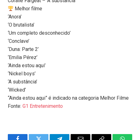
Coralie Fargeat – ‘A substância’
Melhor filme
‘Anora’
‘O brutalista’
‘Um completo desconhecido’
‘Conclave’
‘Duna: Parte 2’
‘Emilia Pérez’
‘Ainda estou aqui’
‘Nickel boys’
‘A substância’
‘Wicked’
“Ainda estou aqui” é indicado na categoria Melhor Filme
Fonte:
G1 Entretenimento