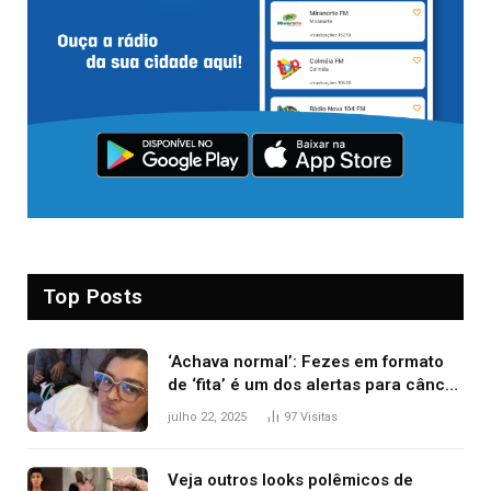
Top Posts
‘Achava normal’: Fezes em formato
de ‘fita’ é um dos alertas para câncer
colorretal; relembre fala de Preta Gil
julho 22, 2025
97
Visitas
Veja outros looks polêmicos de