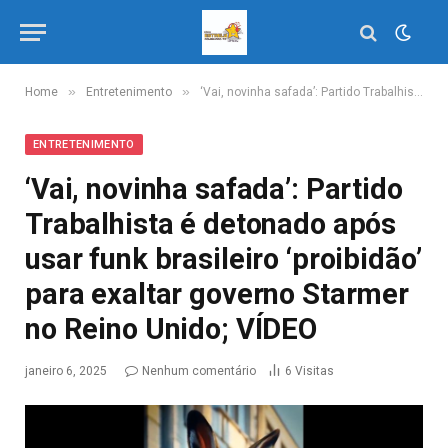
»
»
Home
Entretenimento
‘Vai, novinha safada’: Partido Trabalhista é detonado após usar funk brasileiro ‘proibidão’ para exaltar governo Starmer no Reino Unido; VÍDEO
ENTRETENIMENTO
‘Vai, novinha safada’: Partido
Trabalhista é detonado após
usar funk brasileiro ‘proibidão’
para exaltar governo Starmer
no Reino Unido; VÍDEO
janeiro 6, 2025
Nenhum comentário
6
Visitas