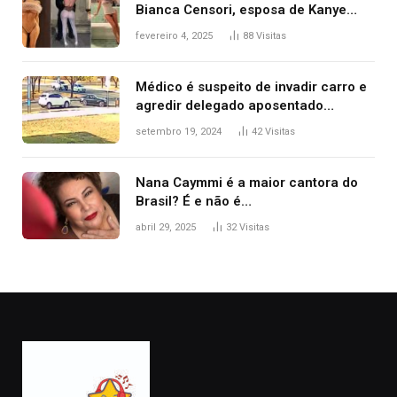
Bianca Censori, esposa de Kanye
West que apareceu nua no Grammy
fevereiro 4, 2025
88
Visitas
2025
Médico é suspeito de invadir carro e
agredir delegado aposentado
durante confusão no trânsito
setembro 19, 2024
42
Visitas
Nana Caymmi é a maior cantora do
Brasil? É e não é…
abril 29, 2025
32
Visitas