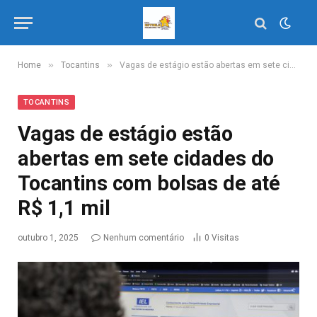
»
»
Home
Tocantins
Vagas de estágio estão abertas em sete cidades do Tocantins com bolsas de até R$ 1,1 mil
TOCANTINS
Vagas de estágio estão
abertas em sete cidades do
Tocantins com bolsas de até
R$ 1,1 mil
outubro 1, 2025
Nenhum comentário
0
Visitas