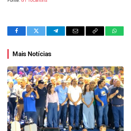
Fonte:
G1 Tocantins
Facebook
Twitter
Telegram
Email
Copy
WhatsA
Link
Mais Notícias