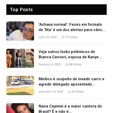
Top Posts
‘Achava normal’: Fezes em formato
de ‘fita’ é um dos alertas para câncer
colorretal; relembre fala de Preta Gil
julho 22, 2025
97
Visitas
Veja outros looks polêmicos de
Bianca Censori, esposa de Kanye
West que apareceu nua no Grammy
fevereiro 4, 2025
88
Visitas
2025
Médico é suspeito de invadir carro e
agredir delegado aposentado
durante confusão no trânsito
setembro 19, 2024
42
Visitas
Nana Caymmi é a maior cantora do
Brasil? É e não é…