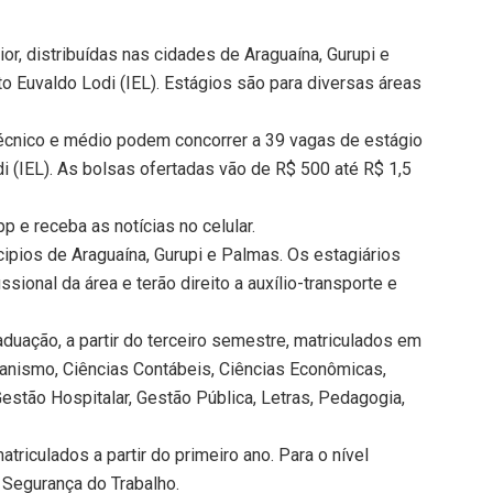
ior, distribuídas nas cidades de Araguaína, Gurupi e
to Euvaldo Lodi (IEL). Estágios são para diversas áreas
técnico e médio podem concorrer a 39 vagas de estágio
di (IEL). As bolsas ofertadas vão de R$ 500 até R$ 1,5
 e receba as notícias no celular.
cipios de Araguaína, Gurupi e Palmas. Os estagiários
sional da área e terão direito a auxílio-transporte e
uação, a partir do terceiro semestre, matriculados em
banismo, Ciências Contábeis, Ciências Econômicas,
 Gestão Hospitalar, Gestão Pública, Letras, Pedagogia,
triculados a partir do primeiro ano. Para o nível
 Segurança do Trabalho.