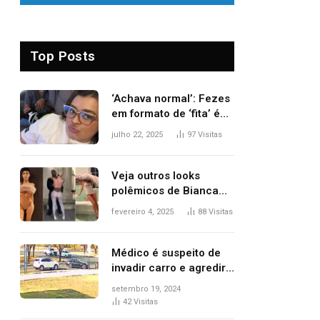
Top Posts
‘Achava normal’: Fezes
em formato de ‘fita’ é
um dos alertas para
julho 22, 2025
97
Visitas
câncer colorretal;
relembre fala de Preta
Gil
Veja outros looks
polêmicos de Bianca
Censori, esposa de
fevereiro 4, 2025
88
Visitas
Kanye West que
apareceu nua no
Grammy 2025
Médico é suspeito de
invadir carro e agredir
delegado aposentado
setembro 19, 2024
durante confusão no
42
Visitas
trânsito