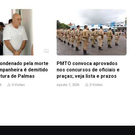
ondenado pela morte
PMTO convoca aprovados
mpanheira é demitido
nos concursos de oficiais e
itura de Palmas
praças; veja lista e prazos
6
0
Visitas
agosto 7, 2026
0
Visitas