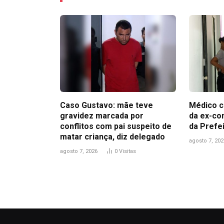
Caso Gustavo: mãe teve
Médico c
gravidez marcada por
da ex-co
conflitos com pai suspeito de
da Prefe
matar criança, diz delegado
agosto 7, 202
agosto 7, 2026
0
Visitas