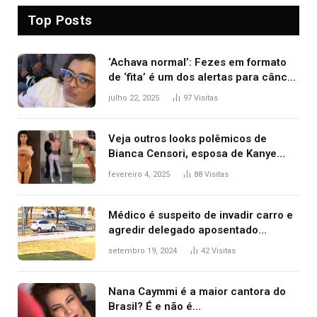
Top Posts
‘Achava normal’: Fezes em formato
de ‘fita’ é um dos alertas para câncer
colorretal; relembre fala de Preta Gil
julho 22, 2025
97
Visitas
Veja outros looks polêmicos de
Bianca Censori, esposa de Kanye
West que apareceu nua no Grammy
fevereiro 4, 2025
88
Visitas
2025
Médico é suspeito de invadir carro e
agredir delegado aposentado
durante confusão no trânsito
setembro 19, 2024
42
Visitas
Nana Caymmi é a maior cantora do
Brasil? É e não é…