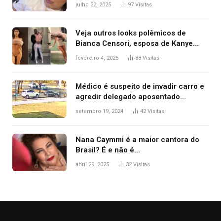
colorretal; relembre fala de Preta Gil
julho 22, 2025
97
Visitas
Veja outros looks polêmicos de
Bianca Censori, esposa de Kanye
West que apareceu nua no Grammy
fevereiro 4, 2025
88
Visitas
2025
Médico é suspeito de invadir carro e
agredir delegado aposentado
durante confusão no trânsito
setembro 19, 2024
42
Visitas
Nana Caymmi é a maior cantora do
Brasil? É e não é…
abril 29, 2025
32
Visitas