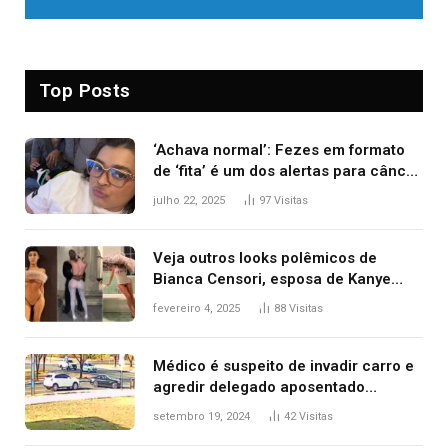
Top Posts
‘Achava normal’: Fezes em formato
de ‘fita’ é um dos alertas para câncer
colorretal; relembre fala de Preta Gil
julho 22, 2025
97
Visitas
Veja outros looks polêmicos de
Bianca Censori, esposa de Kanye
West que apareceu nua no Grammy
fevereiro 4, 2025
88
Visitas
2025
Médico é suspeito de invadir carro e
agredir delegado aposentado
durante confusão no trânsito
setembro 19, 2024
42
Visitas