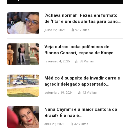
‘Achava normal’: Fezes em formato
de ‘fita’ é um dos alertas para câncer
colorretal; relembre fala de Preta Gil
julho 22, 2025
97
Visitas
Veja outros looks polêmicos de
Bianca Censori, esposa de Kanye
West que apareceu nua no Grammy
fevereiro 4, 2025
88
Visitas
2025
Médico é suspeito de invadir carro e
agredir delegado aposentado
durante confusão no trânsito
setembro 19, 2024
42
Visitas
Nana Caymmi é a maior cantora do
Brasil? É e não é…
abril 29, 2025
32
Visitas