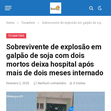
»
»
Home
Tocantins
Sobrevivente de explosão em galpão de soja com dois mortos deixa hospital após mais de dois meses internado
TOCANTINS
Sobrevivente de explosão em
galpão de soja com dois
mortos deixa hospital após
mais de dois meses internado
fevereiro 2, 2025
Nenhum comentário
0
Visitas