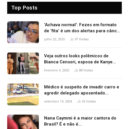
Top Posts
‘Achava normal’: Fezes em formato
de ‘fita’ é um dos alertas para câncer
colorretal; relembre fala de Preta Gil
julho 22, 2025
97
Visitas
Veja outros looks polêmicos de
Bianca Censori, esposa de Kanye
West que apareceu nua no Grammy
fevereiro 4, 2025
88
Visitas
2025
Médico é suspeito de invadir carro e
agredir delegado aposentado
durante confusão no trânsito
setembro 19, 2024
42
Visitas
Nana Caymmi é a maior cantora do
Brasil? É e não é…