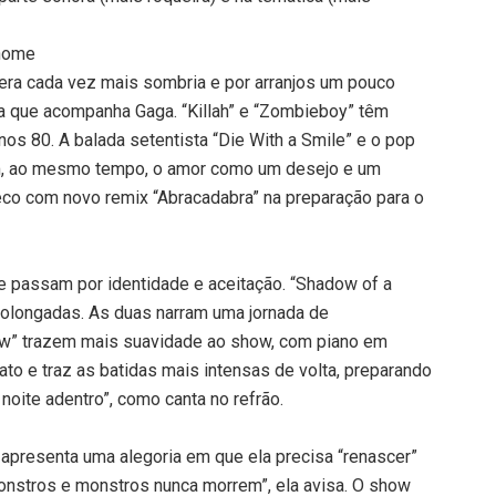
 nome
fera cada vez mais sombria e por arranjos um pouco
a que acompanha Gaga. “Killah” e “Zombieboy” têm
nos 80. A balada setentista “Die With a Smile” e o pop
m, ao mesmo tempo, o amor como um desejo e um
reco com novo remix “Abracadabra” na preparação para o
 passam por identidade e aceitação. “Shadow of a
rolongadas. As duas narram uma jornada de
low” trazem mais suavidade ao show, com piano em
 ato e traz as batidas mais intensas de volta, preparando
 noite adentro”, como canta no refrão.
 apresenta uma alegoria em que ela precisa “renascer”
stros e monstros nunca morrem”, ela avisa. O show