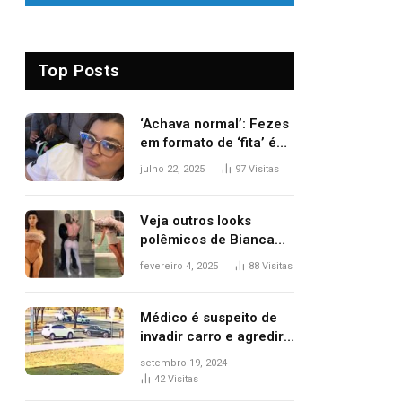
Top Posts
‘Achava normal’: Fezes
em formato de ‘fita’ é
um dos alertas para
julho 22, 2025
97
Visitas
câncer colorretal;
relembre fala de Preta
Gil
Veja outros looks
polêmicos de Bianca
Censori, esposa de
fevereiro 4, 2025
88
Visitas
Kanye West que
apareceu nua no
Grammy 2025
Médico é suspeito de
invadir carro e agredir
delegado aposentado
setembro 19, 2024
durante confusão no
42
Visitas
trânsito