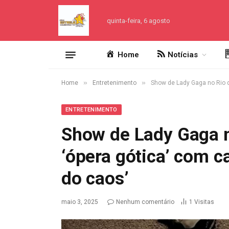
quinta-feira, 6 agosto
Home
Notícias
»
»
Home
Entretenimento
Show de Lady Gaga no Rio de
ENTRETENIMENTO
Show de Lady Gaga n
‘ópera gótica’ com ca
do caos’
maio 3, 2025
Nenhum comentário
1
Visitas