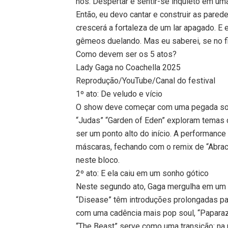
nós. Despertar e sentir-se inquieto em u
Então, eu devo cantar e construir as pare
crescerá a fortaleza de um lar apagado. E
gêmeos duelando. Mas eu saberei, se no f
Como devem ser os 5 atos?
Lady Gaga no Coachella 2025
Reprodução/YouTube/Canal do festival
1º ato: De veludo e vício
O show deve começar com uma pegada som
“Judas” “Garden of Eden” exploram temas c
ser um ponto alto do início. A performanc
máscaras, fechando com o remix de “Abraca
neste bloco.
2º ato: E ela caiu em um sonho gótico
Neste segundo ato, Gaga mergulha em um mu
“Disease” têm introduções prolongadas par
com uma cadência mais pop soul, “Paparazz
“The Beast” serve como uma transição: na 