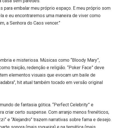
ma casa sem paredes.
des para embalar meu próprio espaço. E meu próprio som
 ela e eu encontraremos uma maneira de viver como
im, a Senhora do Caos vencer.”
bria e misteriosa. Músicas como “Bloody Mary”,
omo traição, redenção e religião. “Poker Face” deve
e tem elementos visuais que evocam um baile de
dabra”, hit atual também tocado em versão original
ndo de fantasia gótica. “Perfect Celebrity” e
a criar certo suspense. Com arranjo menos frenéticos,
i” e “Alejandro” trazem narrativas sobre fama e desejo.
parte sonora (mais roqueira) e na temática (mais