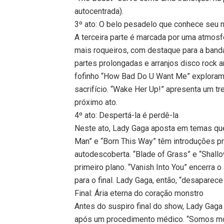
autocentrada).
3º ato: O belo pesadelo que conhece seu
A terceira parte é marcada por uma atmos
mais roqueiros, com destaque para a band
partes prolongadas e arranjos disco rock a
fofinho “How Bad Do U Want Me” explora
sacrifício. “Wake Her Up!” apresenta um t
próximo ato.
4º ato: Despertá-la é perdê-la
Neste ato, Lady Gaga aposta em temas que
Man” e “Born This Way” têm introduções p
autodescoberta. “Blade of Grass” e “Shal
primeiro plano. “Vanish Into You” encerra o
para o final. Lady Gaga, então, “desaparece
Final: Ária eterna do coração monstro
Antes do suspiro final do show, Lady Gaga
após um procedimento médico. “Somos mon