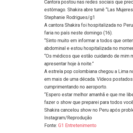
Cantora postou nas redes sociais que prec
estômago. Shakira abre turnê “Las Mujeres
Stephanie Rodrigues/g1
A cantora Shakira foi hospitalizada no P
faria no país neste domingo (16).
“Sinto muito em informar a todos que onte
abdominal e estou hospitalizada no moment
“Os médicos que estão cuidando de mim m
apresentar hoje à noite.”
A estrela pop colombiana chegou a Lima no
em mais de uma década. Vídeos postados 
cumprimentando no aeroporto.
“Espero estar melhor amanhã e que me libe
fazer o show que preparei para todos voc
Shakira cancelou show no Peru após prob
Instagram/Reprodução
Fonte:
G1 Entretenimento