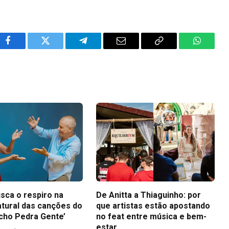
Facebook
Twitter
Telegram
Email
Copy
WhatsA
Link
sca o respiro na
De Anitta a Thiaguinho: por
atural das canções do
que artistas estão apostando
icho Pedra Gente’
no feat entre música e bem-
estar