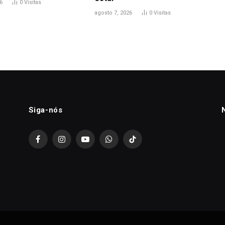
6
0
Visitas
agosto 7, 2026
0
Visitas
Siga-nós
Facebook
Instagram
YouTube
WhatsApp
TikTok