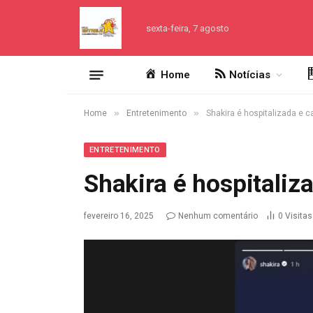
sexta-feira, 7 agosto
Home
Notícias
»
»
Home
Entretenimento
Shakira é hospitalizada e 
ENTRETENIMENTO
Shakira é hospitaliz
fevereiro 16, 2025
Nenhum comentário
0
Visitas