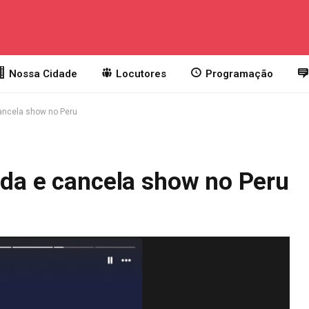
Nossa Cidade
Locutores
Programação
cancela show no Peru
ada e cancela show no Peru