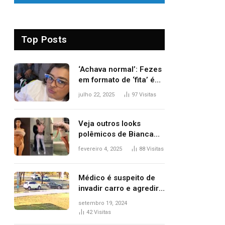
Top Posts
‘Achava normal’: Fezes
em formato de ‘fita’ é
um dos alertas para
julho 22, 2025
97
Visitas
câncer colorretal;
relembre fala de Preta
Gil
Veja outros looks
polêmicos de Bianca
Censori, esposa de
fevereiro 4, 2025
88
Visitas
Kanye West que
apareceu nua no
Grammy 2025
Médico é suspeito de
invadir carro e agredir
delegado aposentado
setembro 19, 2024
durante confusão no
42
Visitas
trânsito