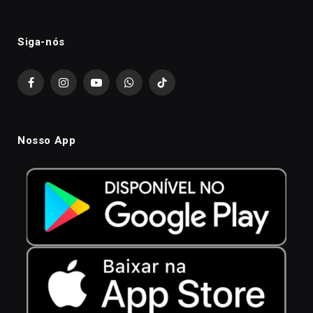
Siga-nós
Facebook
Instagram
YouTube
WhatsApp
TikTok
Nosso App