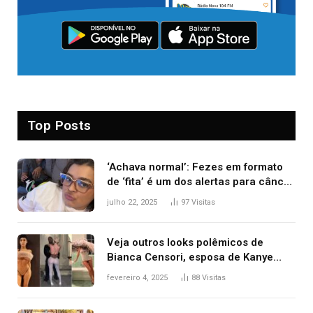
Top Posts
‘Achava normal’: Fezes em formato
de ‘fita’ é um dos alertas para câncer
colorretal; relembre fala de Preta Gil
julho 22, 2025
97
Visitas
Veja outros looks polêmicos de
Bianca Censori, esposa de Kanye
West que apareceu nua no Grammy
fevereiro 4, 2025
88
Visitas
2025