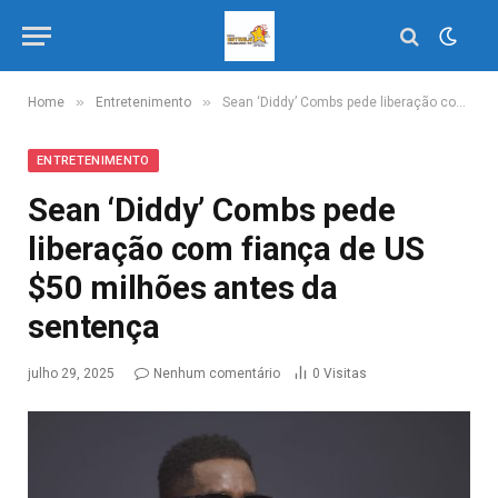
»
»
Home
Entretenimento
Sean ‘Diddy’ Combs pede liberação com fiança de US $50 milhões antes da sentença
ENTRETENIMENTO
Sean ‘Diddy’ Combs pede
liberação com fiança de US
$50 milhões antes da
sentença
julho 29, 2025
Nenhum comentário
0
Visitas