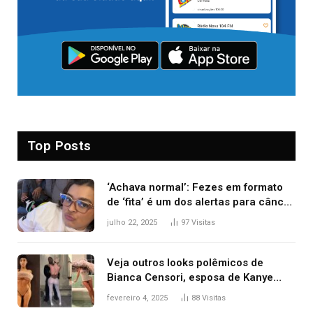
Top Posts
‘Achava normal’: Fezes em formato
de ‘fita’ é um dos alertas para câncer
colorretal; relembre fala de Preta Gil
julho 22, 2025
97
Visitas
Veja outros looks polêmicos de
Bianca Censori, esposa de Kanye
West que apareceu nua no Grammy
fevereiro 4, 2025
88
Visitas
2025