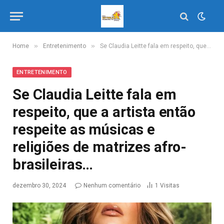
»
»
Home
Entretenimento
Se Claudia Leitte fala em respeito, que a artista então respeite as músicas e religiões de matrizes afro-brasileiras…
ENTRETENIMENTO
Se Claudia Leitte fala em
respeito, que a artista então
respeite as músicas e
religiões de matrizes afro-
brasileiras…
dezembro 30, 2024
Nenhum comentário
1
Visitas