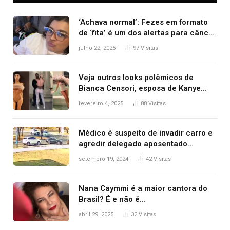
‘Achava normal’: Fezes em formato
de ‘fita’ é um dos alertas para câncer
colorretal; relembre fala de Preta Gil
julho 22, 2025
97
Visitas
Veja outros looks polêmicos de
Bianca Censori, esposa de Kanye
West que apareceu nua no Grammy
fevereiro 4, 2025
88
Visitas
2025
Médico é suspeito de invadir carro e
agredir delegado aposentado
durante confusão no trânsito
setembro 19, 2024
42
Visitas
Nana Caymmi é a maior cantora do
Brasil? É e não é…
abril 29, 2025
32
Visitas