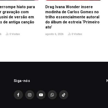
terrompe hiato para
Drag Ivana Wonder insere
r gravação com
modinha de Carlos Gomes no
usini de versão em
trilho essencialmente autoral
s de antiga canção
do álbum de estreia ‘Primeiro
ato’
6
0
Visitas
agosto 6, 2026
0
Visitas
Siga-nós
Facebook
Instagram
YouTube
WhatsApp
TikTok