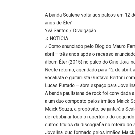
A banda Scalene volta aos palcos em 12 de
anos de Éter’
Yvã Santos / Divulgação
♫ NOTÍCIA
♪ Como anunciado pelo Blog do Mauro Ferre
abril – três anos após o recesso anunciad
álbum Éter (2015) no palco do Cine Joia, n
Neste retorno, agendado para 12 de abril, 
vocalista e guitarrista Gustavo Bertoni co
Lucas Furtado – abre espaço para Jovelina
A banda paulistana de rock foi convidada a
a um duo composto pelos irmãos Maick S
Maick Souza, a propósito, se juntará a Sca
de rebobinar todo o repertório do segundo 
outros títulos da discografia no roteiro do
Jovelina, duo formado pelos irmãos Maick