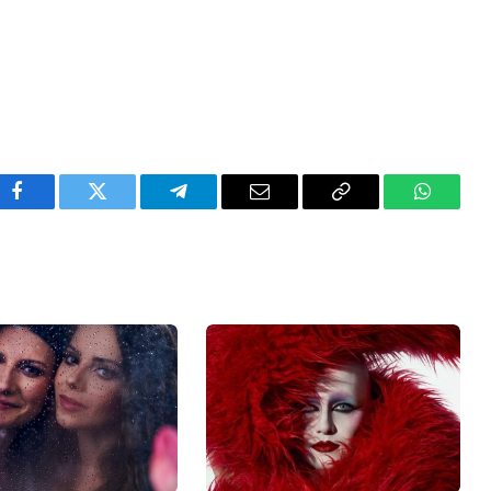
Facebook
Twitter
Telegram
Email
Copy
WhatsA
Link