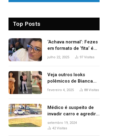
Top Posts
‘Achava normal’: Fezes
em formato de ‘fita’ é
um dos alertas para
julho 22, 2025
97
Visitas
câncer colorretal;
relembre fala de Preta
Gil
Veja outros looks
polêmicos de Bianca
Censori, esposa de
fevereiro 4, 2025
88
Visitas
Kanye West que
apareceu nua no
Grammy 2025
Médico é suspeito de
invadir carro e agredir
delegado aposentado
setembro 19, 2024
durante confusão no
42
Visitas
trânsito