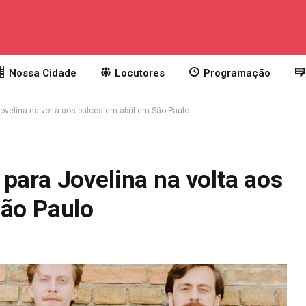
Nossa Cidade
Locutores
Programação
ovelina na volta aos palcos em abril em São Paulo
para Jovelina na volta aos
São Paulo