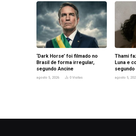
‘Dark Horse’ foi filmado no
Thami fa
Brasil de forma irregular,
Luna e c
segundo Ancine
segundo 
agosto 5, 2026
0
Visitas
agosto 5, 202