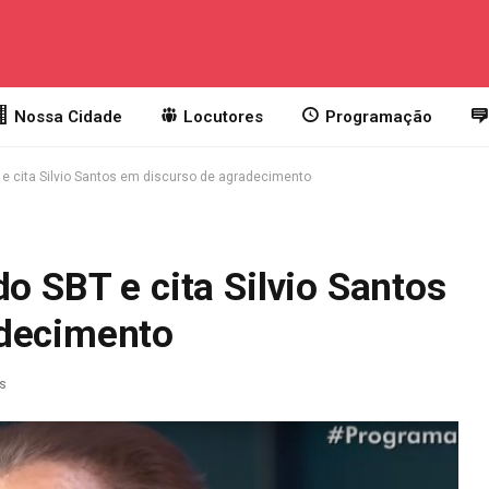
Nossa Cidade
Locutores
Programação
 e cita Silvio Santos em discurso de agradecimento
do SBT e cita Silvio Santos
adecimento
as