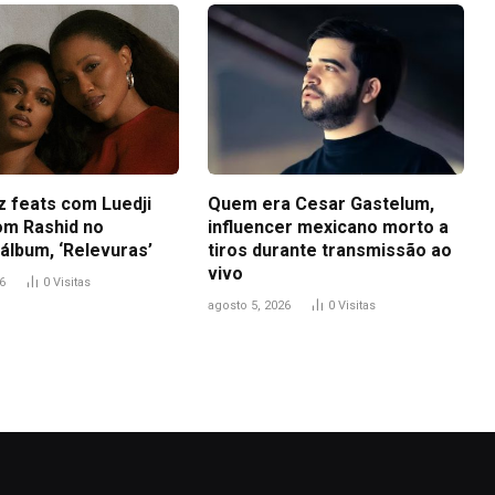
z feats com Luedji
Quem era Cesar Gastelum,
om Rashid no
influencer mexicano morto a
álbum, ‘Relevuras’
tiros durante transmissão ao
vivo
6
0
Visitas
agosto 5, 2026
0
Visitas