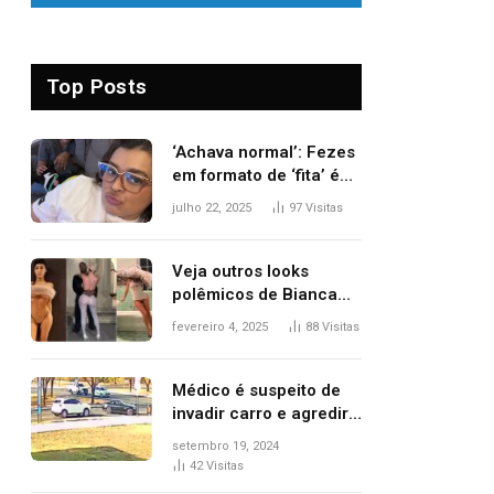
Top Posts
‘Achava normal’: Fezes
em formato de ‘fita’ é
um dos alertas para
julho 22, 2025
97
Visitas
câncer colorretal;
relembre fala de Preta
Gil
Veja outros looks
polêmicos de Bianca
Censori, esposa de
fevereiro 4, 2025
88
Visitas
Kanye West que
apareceu nua no
Grammy 2025
Médico é suspeito de
invadir carro e agredir
delegado aposentado
setembro 19, 2024
durante confusão no
42
Visitas
trânsito