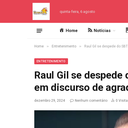
quinta-feira, 6 agosto
Home
Notícias
»
»
Home
Entretenimento
Raul Gil se despede do SBT
ENTRETENIMENTO
Raul Gil se despede 
em discurso de agr
dezembro 29, 2024
Nenhum comentário
0
Visit