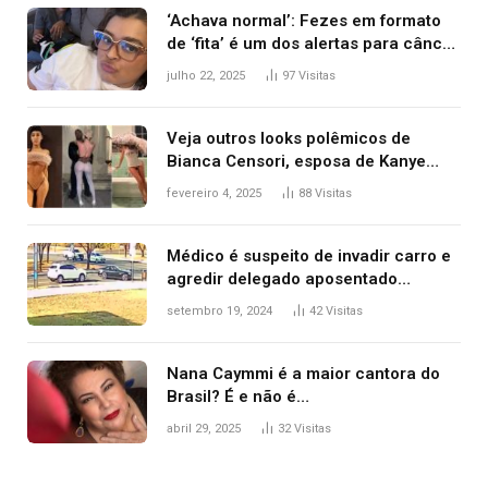
‘Achava normal’: Fezes em formato
de ‘fita’ é um dos alertas para câncer
colorretal; relembre fala de Preta Gil
julho 22, 2025
97
Visitas
Veja outros looks polêmicos de
Bianca Censori, esposa de Kanye
West que apareceu nua no Grammy
fevereiro 4, 2025
88
Visitas
2025
Médico é suspeito de invadir carro e
agredir delegado aposentado
durante confusão no trânsito
setembro 19, 2024
42
Visitas
Nana Caymmi é a maior cantora do
Brasil? É e não é…
abril 29, 2025
32
Visitas