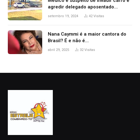
Médico é suspeito de invadir carro e
agredir delegado aposentado
durante confusão no trânsito
setembro 19, 2024
42
Visitas
Nana Caymmi é a maior cantora do
Brasil? É e não é…
abril 29, 2025
32
Visitas