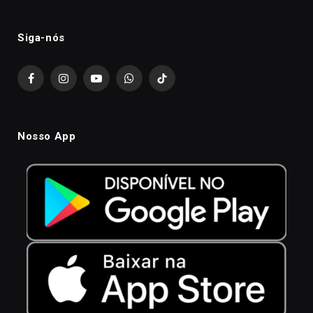
Siga-nós
Facebook
Instagram
YouTube
WhatsApp
TikTok
Nosso App