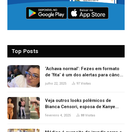
Top Posts
‘Achava normal’: Fezes em formato
de ‘fita’ é um dos alertas para câncer
colorretal; relembre fala de Preta Gil
julho 22, 2025
97
Visitas
Veja outros looks polêmicos de
Bianca Censori, esposa de Kanye
West que apareceu nua no Grammy
fevereiro 4, 2025
88
Visitas
2025