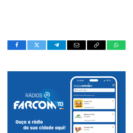
Facebook
Twitter
Telegram
Email
Copy
WhatsA
Link