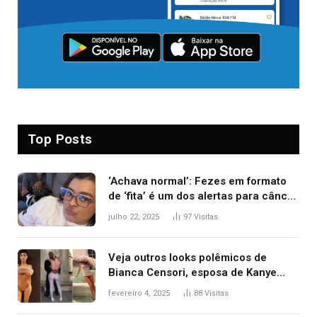
Top Posts
‘Achava normal’: Fezes em formato
de ‘fita’ é um dos alertas para câncer
colorretal; relembre fala de Preta Gil
julho 22, 2025
97
Visitas
Veja outros looks polêmicos de
Bianca Censori, esposa de Kanye
West que apareceu nua no Grammy
fevereiro 4, 2025
88
Visitas
2025