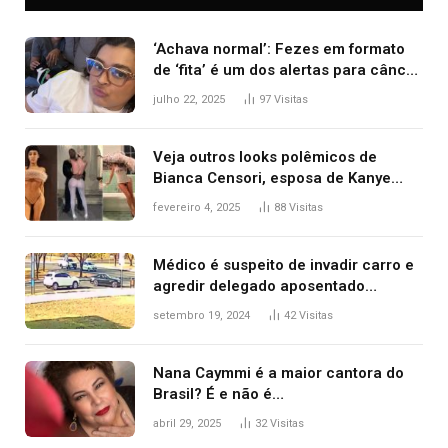
‘Achava normal’: Fezes em formato
de ‘fita’ é um dos alertas para câncer
colorretal; relembre fala de Preta Gil
julho 22, 2025
97
Visitas
Veja outros looks polêmicos de
Bianca Censori, esposa de Kanye
West que apareceu nua no Grammy
fevereiro 4, 2025
88
Visitas
2025
Médico é suspeito de invadir carro e
agredir delegado aposentado
durante confusão no trânsito
setembro 19, 2024
42
Visitas
Nana Caymmi é a maior cantora do
Brasil? É e não é…
abril 29, 2025
32
Visitas