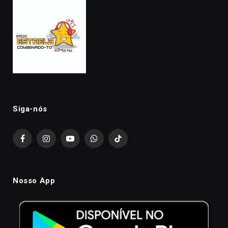
Siga-nós
Facebook
Instagram
YouTube
WhatsApp
TikTok
Nosso App