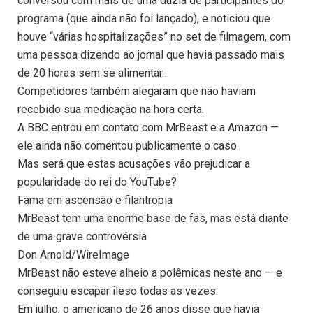
conversou com mais de uma dúzia de participantes do
programa (que ainda não foi lançado), e noticiou que
houve “várias hospitalizações” no set de filmagem, com
uma pessoa dizendo ao jornal que havia passado mais
de 20 horas sem se alimentar.
Competidores também alegaram que não haviam
recebido sua medicação na hora certa.
A BBC entrou em contato com MrBeast e a Amazon —
ele ainda não comentou publicamente o caso.
Mas será que estas acusações vão prejudicar a
popularidade do rei do YouTube?
Fama em ascensão e filantropia
MrBeast tem uma enorme base de fãs, mas está diante
de uma grave controvérsia
Don Arnold/WireImage
MrBeast não esteve alheio a polêmicas neste ano — e
conseguiu escapar ileso todas as vezes.
Em julho, o americano de 26 anos disse que havia