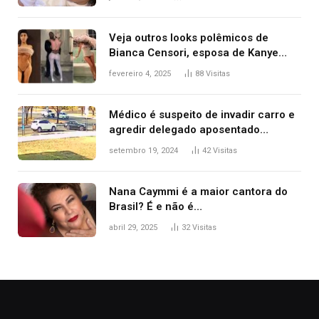
Veja outros looks polêmicos de
Bianca Censori, esposa de Kanye
West que apareceu nua no Grammy
fevereiro 4, 2025
88
Visitas
2025
Médico é suspeito de invadir carro e
agredir delegado aposentado
durante confusão no trânsito
setembro 19, 2024
42
Visitas
Nana Caymmi é a maior cantora do
Brasil? É e não é…
abril 29, 2025
32
Visitas