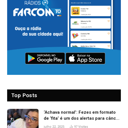
Top Posts
‘Achava normal’: Fezes em formato
de ‘fita’ é um dos alertas para câncer
colorretal; relembre fala de Preta Gil
julho 22, 2025
97
Visitas