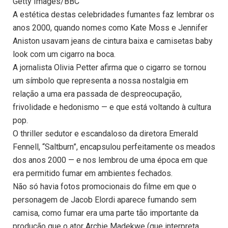
Getty Images/BBC
A estética destas celebridades fumantes faz lembrar os
anos 2000, quando nomes como Kate Moss e Jennifer
Aniston usavam jeans de cintura baixa e camisetas baby
look com um cigarro na boca.
A jornalista Olivia Petter afirma que o cigarro se tornou
um símbolo que representa a nossa nostalgia em
relação a uma era passada de despreocupação,
frivolidade e hedonismo — e que está voltando à cultura
pop.
O thriller sedutor e escandaloso da diretora Emerald
Fennell, “Saltburn”, encapsulou perfeitamente os meados
dos anos 2000 — e nos lembrou de uma época em que
era permitido fumar em ambientes fechados.
Não só havia fotos promocionais do filme em que o
personagem de Jacob Elordi aparece fumando sem
camisa, como fumar era uma parte tão importante da
produção que o ator Archie Madekwe (que interpreta