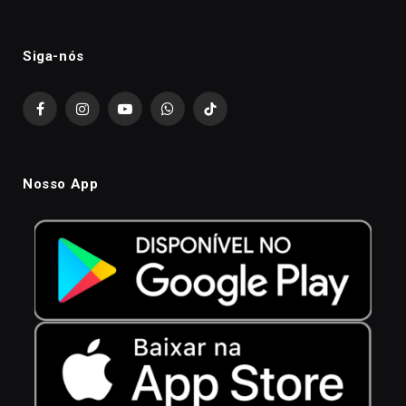
Siga-nós
Facebook
Instagram
YouTube
WhatsApp
TikTok
Nosso App