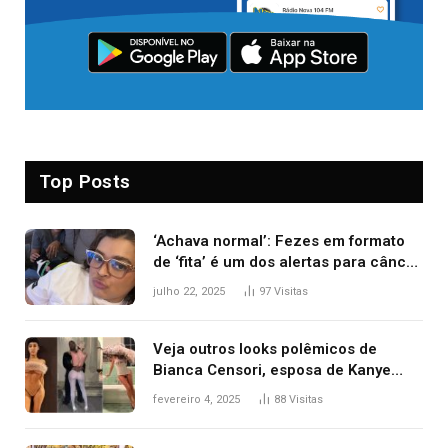
Top Posts
‘Achava normal’: Fezes em formato
de ‘fita’ é um dos alertas para câncer
colorretal; relembre fala de Preta Gil
julho 22, 2025
97
Visitas
Veja outros looks polêmicos de
Bianca Censori, esposa de Kanye
West que apareceu nua no Grammy
fevereiro 4, 2025
88
Visitas
2025