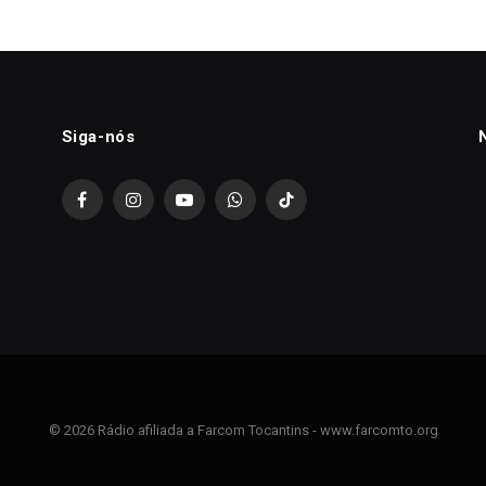
Siga-nós
Facebook
Instagram
YouTube
WhatsApp
TikTok
© 2026 Rádio afiliada a Farcom Tocantins - www.farcomto.org