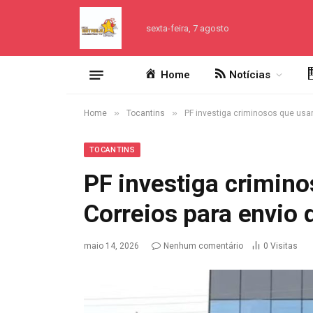
sexta-feira, 7 agosto
Home
Notícias
»
»
Home
Tocantins
PF investiga criminosos que usa
TOCANTINS
PF investiga crimin
Correios para envio 
maio 14, 2026
Nenhum comentário
0
Visitas