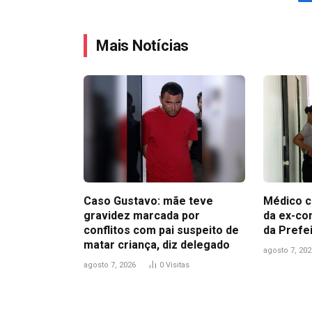
Mais Notícias
Caso Gustavo: mãe teve
Médico c
gravidez marcada por
da ex-co
conflitos com pai suspeito de
da Prefe
matar criança, diz delegado
agosto 7, 202
agosto 7, 2026
0
Visitas