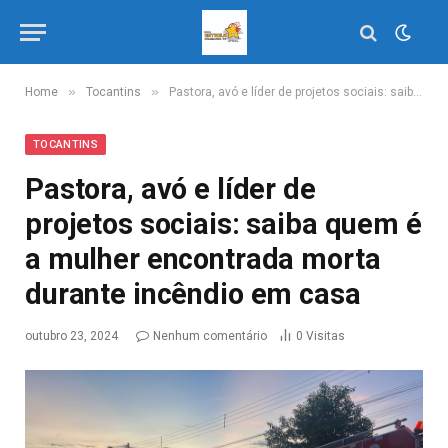
»
»
Home
Tocantins
Pastora, avó e líder de projetos sociais: saiba quem é a mulher encontrada morta durante incêndio em casa
TOCANTINS
Pastora, avó e líder de
projetos sociais: saiba quem é
a mulher encontrada morta
durante incêndio em casa
outubro 23, 2024
Nenhum comentário
0
Visitas