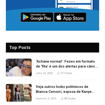
Top Posts
‘Achava normal’: Fezes em formato
de ‘fita’ é um dos alertas para câncer
colorretal; relembre fala de Preta Gil
julho 22, 2025
97
Visitas
Veja outros looks polêmicos de
Bianca Censori, esposa de Kanye
West que apareceu nua no Grammy
fevereiro 4, 2025
88
Visitas
2025