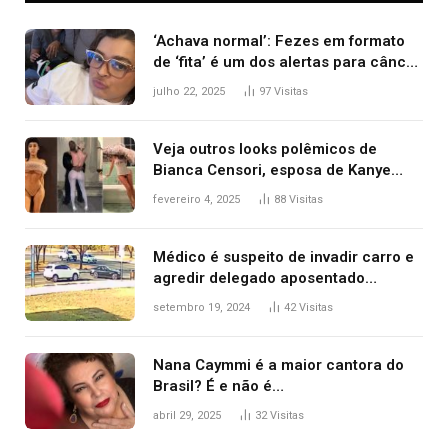
‘Achava normal’: Fezes em formato
de ‘fita’ é um dos alertas para câncer
colorretal; relembre fala de Preta Gil
julho 22, 2025
97
Visitas
Veja outros looks polêmicos de
Bianca Censori, esposa de Kanye
West que apareceu nua no Grammy
fevereiro 4, 2025
88
Visitas
2025
Médico é suspeito de invadir carro e
agredir delegado aposentado
durante confusão no trânsito
setembro 19, 2024
42
Visitas
Nana Caymmi é a maior cantora do
Brasil? É e não é…
abril 29, 2025
32
Visitas