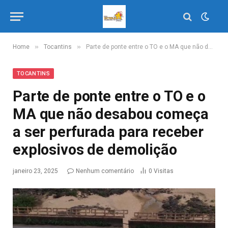
»
»
Home
Tocantins
Parte de ponte entre o TO e o MA que não desabou começa a ser perfurada para receber explosivos de demolição
TOCANTINS
Parte de ponte entre o TO e o
MA que não desabou começa
a ser perfurada para receber
explosivos de demolição
janeiro 23, 2025
Nenhum comentário
0
Visitas