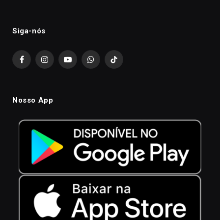
Siga-nós
Facebook
Instagram
YouTube
WhatsApp
TikTok
Nosso App