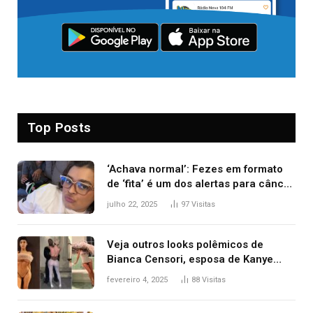
Top Posts
‘Achava normal’: Fezes em formato
de ‘fita’ é um dos alertas para câncer
colorretal; relembre fala de Preta Gil
julho 22, 2025
97
Visitas
Veja outros looks polêmicos de
Bianca Censori, esposa de Kanye
West que apareceu nua no Grammy
fevereiro 4, 2025
88
Visitas
2025