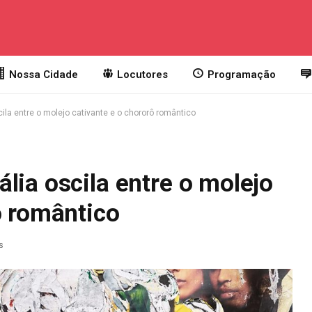
Nossa Cidade
Locutores
Programação
ila entre o molejo cativante e o chororô romântico
lia oscila entre o molejo
ô romântico
s