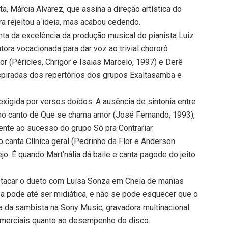
ta, Márcia Alvarez, que assina a direção artística do
ra rejeitou a ideia, mas acabou cedendo.
nta da excelência da produção musical do pianista Luiz
tora vocacionada para dar voz ao trivial chororô
 (Péricles, Chrigor e Isaias Marcelo, 1997) e Derê
piradas dos repertórios dos grupos Exaltasamba e
 exigida por versos doídos. A ausência de sintonia entre
 no canto de Que se chama amor (José Fernando, 1993),
ente ao sucesso do grupo Só pra Contrariar.
 canta Clínica geral (Pedrinho da Flor e Anderson
o. É quando Mart’nália dá baile e canta pagode do jeito
tacar o dueto com Luísa Sonza em Cheia de manias
za pode até ser midiática, e não se pode esquecer que o
a da sambista na Sony Music, gravadora multinacional
omerciais quanto ao desempenho do disco.