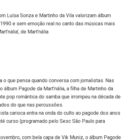
com Luísa Sonza e Martinho da Vila valorizam álbum
 1990 e sem emoção real no canto das músicas mais
t’nália’, de Mart’nália
fala o que pensa quando conversa com jornalistas. Nas
 álbum Pagode da Mart’nália, a filha de Martinho da
tente pop romântica do samba que irrompeu na década de
lados do que nas percussões.
mista carioca entra na onda do culto ao pagode dos anos
té curso (programado pelo Sesc São Paulo para
ovembro, com bela capa de Vik Muniz, o álbum Pagode