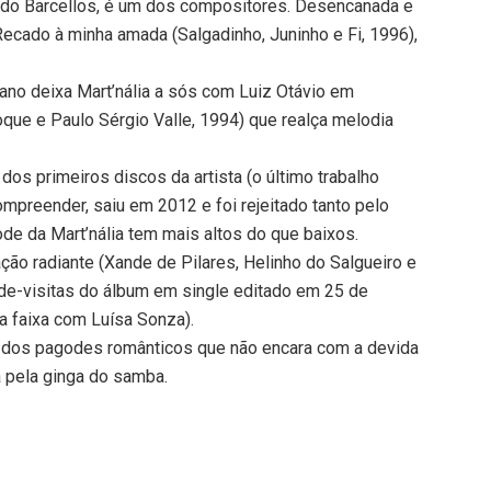
aldo Barcellos, é um dos compositores. Desencanada e
cado à minha amada (Salgadinho, Juninho e Fi, 1996),
iano deixa Mart’nália a sós com Luiz Otávio em
que e Paulo Sérgio Valle, 1994) que realça melodia
dos primeiros discos da artista (o último trabalho
ompreender, saiu em 2012 e foi rejeitado tanto pelo
e da Mart’nália tem mais altos do que baixos.
ação radiante (Xande de Pilares, Helinho do Salgueiro e
o-de-visitas do álbum em single editado em 25 de
ada faixa com Luísa Sonza).
rô dos pagodes românticos que não encara com a devida
a pela ginga do samba.