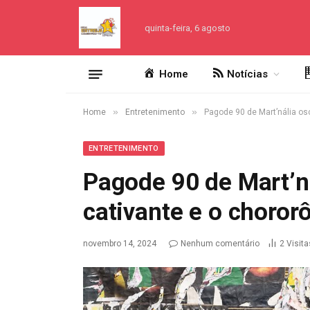
quinta-feira, 6 agosto
Home
Notícias
»
»
Home
Entretenimento
Pagode 90 de Mart’nália osc
ENTRETENIMENTO
Pagode 90 de Mart’ná
cativante e o choror
novembro 14, 2024
Nenhum comentário
2
Visita