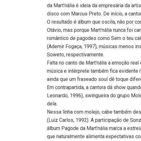
da Mart’nália é ideia da empresária da artis
disco com Marcus Preto. De início, a canto
O resultado é álbum que oscila, não por co
Otávio, mas porque Mart’nália nunca foi can
romântico de pagodes como Sem o teu calor
(Ademir Fogaça, 1997), músicas menos ins
Soweto, respectivamente.
Falta no canto de Mart’nália a emoção real
música e intérprete também fica evidente
ainda que um fraseado soul dê toque difer
Em contrapartida, a cantora dá show quando
Leonardo, 1996), swingueira do grupo Molej
dela.
Nessa linha com molejo, cabe também des
(Luiz Carlos, 1992). A participação de Son
álbum Pagode da Mart’nália marca a estrei
que naturalmente alimenta expectativas c