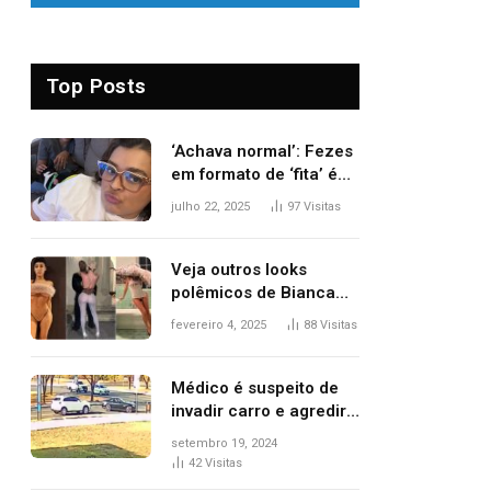
Top Posts
‘Achava normal’: Fezes
em formato de ‘fita’ é
um dos alertas para
julho 22, 2025
97
Visitas
câncer colorretal;
relembre fala de Preta
Gil
Veja outros looks
polêmicos de Bianca
Censori, esposa de
fevereiro 4, 2025
88
Visitas
Kanye West que
apareceu nua no
Grammy 2025
Médico é suspeito de
invadir carro e agredir
delegado aposentado
setembro 19, 2024
durante confusão no
42
Visitas
trânsito