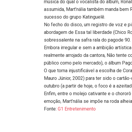
música do qual o vocalista do álbum, Ron
assumida, Mart’nália também manda bem Re
sucesso do grupo Katinguelê.
No fecho do disco, um registro de voz e p
abordagem de Essa tal liberdade (Chico Ro
sobressalente na safra rala do pagode 90.
Embora irregular e sem a ambição artística 
realmente arrojado da cantora, Não tente c
público como pelo mercado), o álbum Pagod
O que torna injustificável a escolha de Cor
Mauro Júnior, 2002) para ter sido o cartã
outubro (a partir de hoje, o foco é a azeit
Enfim, entre o molejo cativante e o choro
emoção, Mart’nália se impõe na roda alhei
Fonte:
G1 Entretenimento