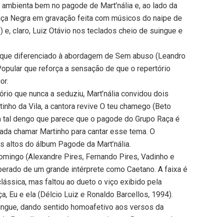
e ambienta bem no pagode de Mart’nália e, ao lado da
Raça Negra em gravação feita com músicos do naipe de
) e, claro, Luiz Otávio nos teclados cheio de suingue e
toque diferenciado à abordagem de Sem abuso (Leandro
Popular que reforça a sensação de que o repertório
or.
ório que nunca a seduziu, Mart’nália convidou dois
tinho da Vila, a cantora revive O teu chamego (Beto
m tal dengo que parece que o pagode do Grupo Raça é
ada chamar Martinho para cantar esse tema. O
os altos do álbum Pagode da Mart’nália.
omingo (Alexandre Pires, Fernando Pires, Vadinho e
perado de um grande intérprete como Caetano. A faixa é
lássica, mas faltou ao dueto o viço exibido pela
 Eu e ela (Délcio Luiz e Ronaldo Barcellos, 1994).
uingue, dando sentido homoafetivo aos versos da