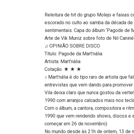
Releitura de hit do grupo Molejo e faixas 
escorado no culto ao samba da década de
sentimentais. Capa do álbum ‘Pagode de Mar
Arte de Vik Muniz sobre foto de Nil Caniné
♫ OPINIÃO SOBRE DISCO
Título: Pagode da Mart’nália
Artista: Mart’nália
Cotação: ★ ★ ★
♪ Mart’nália é do tipo raro de artista que 
entrevistas que vem dando para promover o
Vila deixa claro que nunca gostou da ver
1990 com arranjos calcados mais nos tec
Com o álbum, a cantora, compositora e rit
1990 que vem rendendo shows, discos e a
começar em 26 de novembro).
No mundo desde às 21h de ontem, 13 de n