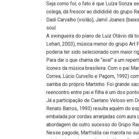
Seja como for, o fato é que Luíza Sonza s
colega, dá frescor ao didididiê do grupo 
Dadi Carvalho (violão), Jamil Joanes (baixo
soul.
A swingueira do piano de Luiz Otávio dá 
Lehart, 2003), música menor do grupo Art 
poderia ter sido selecionado com maior rig
Para dar o que chama de “aval” a um repert
ícones da música brasileira. Com o pai Mar
Correa, Lúcio Curvello e Pagom, 1992) co
samba do próprio Martinho. Foi grande sac
reencontro entre pai e filha é um dos pont
Já a participação de Caetano Veloso em D
Renato Barros, 1993) resulta aquém do es
embalada por cordas arranjadas com aura c
abordagem de outro sucesso do Grupo Raça,
Nesse pagode, Mart’nália cai marota no s