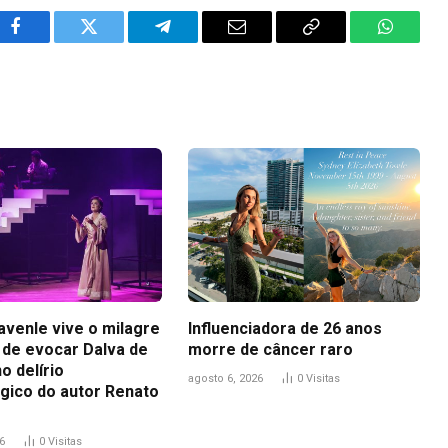
Facebook
Twitter
Telegram
Email
Copy
WhatsA
Link
avenle vive o milagre
Influenciadora de 26 anos
de evocar Dalva de
morre de câncer raro
no delírio
agosto 6, 2026
0
Visitas
gico do autor Renato
6
0
Visitas