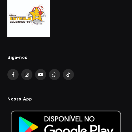
Siga-nós
Facebook
Instagram
YouTube
WhatsApp
TikTok
Nosso App