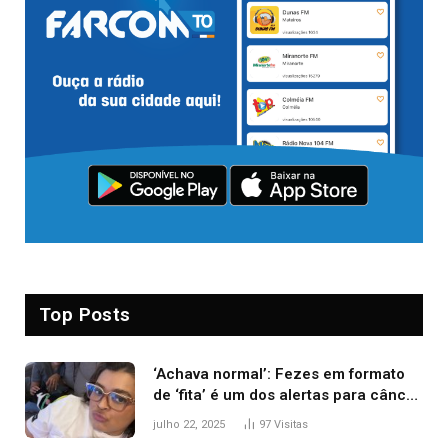
Top Posts
‘Achava normal’: Fezes em formato
de ‘fita’ é um dos alertas para câncer
colorretal; relembre fala de Preta Gil
julho 22, 2025
97
Visitas