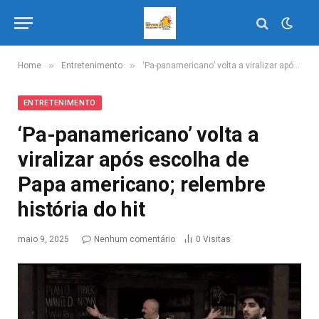
»
»
Home
Entretenimento
‘Pa-panamericano’ volta a viralizar após escolha de Papa americano; relembre história do hit
ENTRETENIMENTO
‘Pa-panamericano’ volta a
viralizar após escolha de
Papa americano; relembre
história do hit
maio 9, 2025
Nenhum comentário
0
Visitas