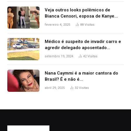
Veja outros looks polêmicos de
Bianca Censori, esposa de Kanye
West que apareceu nua no Grammy
fevereiro 4, 2025
88
Visitas
2025
Médico é suspeito de invadir carro e
agredir delegado aposentado
durante confusão no trânsito
setembro 19, 2024
42
Visitas
Nana Caymmi é a maior cantora do
Brasil? É e não é…
abril 29, 2025
32
Visitas