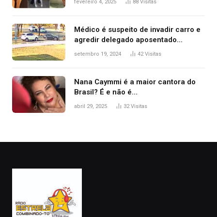
fevereiro 4, 2025
88
Visitas
2025
Médico é suspeito de invadir carro e
agredir delegado aposentado
durante confusão no trânsito
setembro 19, 2024
42
Visitas
Nana Caymmi é a maior cantora do
Brasil? É e não é…
abril 29, 2025
32
Visitas