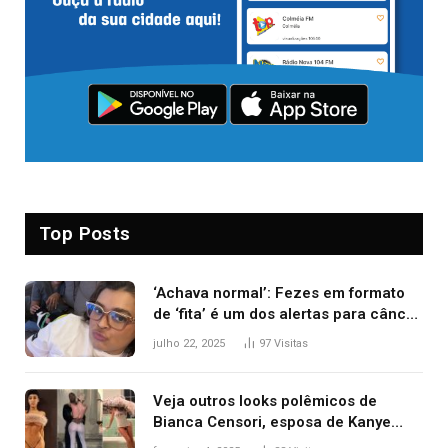
Top Posts
‘Achava normal’: Fezes em formato
de ‘fita’ é um dos alertas para câncer
colorretal; relembre fala de Preta Gil
julho 22, 2025
97
Visitas
Veja outros looks polêmicos de
Bianca Censori, esposa de Kanye
West que apareceu nua no Grammy