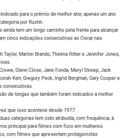
 indicado para o prêmio de melhor ator, apenas um ano
ategoria por Rustin.
 ainda tem um longo caminho pela frente para alcançar
ram cinco indicações consecutivas ao Oscar nas
h Taylor, Marlon Brando, Thelma Ritter e Jennifer Jones,
ivas.
Crowe, Glenn Close, Jane Fonda, Meryl Streep, Jack
eborah Kerr, Gregory Peck, Ingrid Bergman, Gary Cooper e
s consecutivas.
z são de longas que também foram indicados a melhor
 vez que isso acontece desde 1977.
 duas categorias tem sido atribuída, com frequência, à
io principal para filmes com foco em mulheres.
os, com filmes que apresentam protagonistas