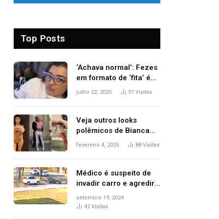
Top Posts
‘Achava normal’: Fezes
em formato de ‘fita’ é
um dos alertas para
julho 22, 2025
97
Visitas
câncer colorretal;
relembre fala de Preta
Gil
Veja outros looks
polêmicos de Bianca
Censori, esposa de
fevereiro 4, 2025
88
Visitas
Kanye West que
apareceu nua no
Grammy 2025
Médico é suspeito de
invadir carro e agredir
delegado aposentado
setembro 19, 2024
durante confusão no
42
Visitas
trânsito