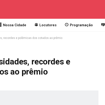
Nossa Cidade
Locutores
Programação
es, recordes e polêmicas dos cotados ao prêmio
sidades, recordes e
os ao prêmio