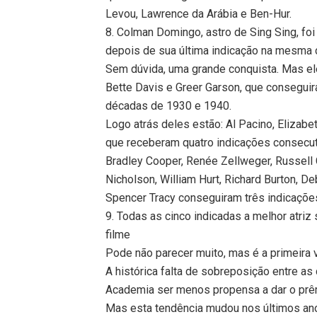
Levou, Lawrence da Arábia e Ben-Hur.
8. Colman Domingo, astro de Sing Sing, foi
depois de sua última indicação na mesma c
Sem dúvida, uma grande conquista. Mas ele
Bette Davis e Greer Garson, que consegui
décadas de 1930 e 1940.
Logo atrás deles estão: Al Pacino, Elizabet
que receberam quatro indicações consecut
Bradley Cooper, Renée Zellweger, Russell 
Nicholson, William Hurt, Richard Burton, D
Spencer Tracy conseguiram três indicaçõe
9. Todas as cinco indicadas a melhor atri
filme
Pode não parecer muito, mas é a primeira
A histórica falta de sobreposição entre as
Academia ser menos propensa a dar o prêm
Mas esta tendência mudou nos últimos an