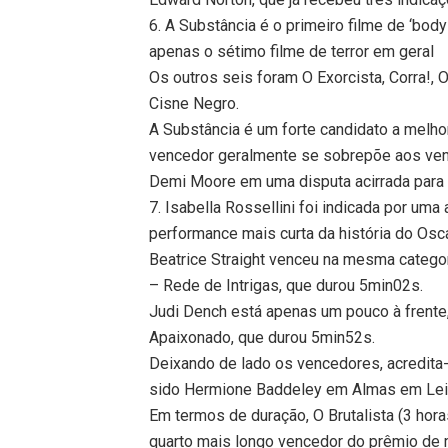
6. A Substância é o primeiro filme de ‘body
apenas o sétimo filme de terror em geral
Os outros seis foram O Exorcista, Corra!, 
Cisne Negro.
A Substância é um forte candidato a melh
vencedor geralmente se sobrepõe aos ven
Demi Moore em uma disputa acirrada para o
7. Isabella Rossellini foi indicada por um
performance mais curta da história do Osca
Beatrice Straight venceu na mesma categor
– Rede de Intrigas, que durou 5min02s.
Judi Dench está apenas um pouco à frent
Apaixonado, que durou 5min52s.
Deixando de lado os vencedores, acredita
sido Hermione Baddeley em Almas em Leil
Em termos de duração, O Brutalista (3 horas
quarto mais longo vencedor do prêmio de 