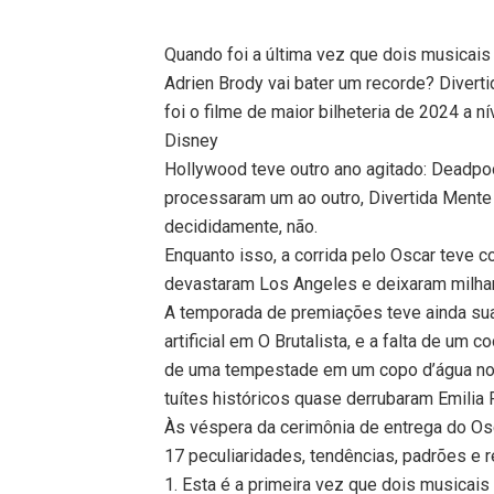
Quando foi a última vez que dois musicais
Adrien Brody vai bater um recorde? Divert
foi o filme de maior bilheteria de 2024 a n
Disney
Hollywood teve outro ano agitado: Deadpoo
processaram um ao outro, Divertida Mente 
decididamente, não.
Enquanto isso, a corrida pelo Oscar teve 
devastaram Los Angeles e deixaram milhar
A temporada de premiações teve ainda sua
artificial em O Brutalista, e a falta de u
de uma tempestade em um copo d’água no 
tuítes históricos quase derrubaram Emilia 
Às véspera da cerimônia de entrega do Os
17 peculiaridades, tendências, padrões e 
1. Esta é a primeira vez que dois musicai