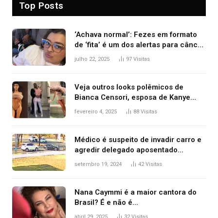
Top Posts
‘Achava normal’: Fezes em formato
de ‘fita’ é um dos alertas para câncer
colorretal; relembre fala de Preta Gil
julho 22, 2025
97
Visitas
Veja outros looks polêmicos de
Bianca Censori, esposa de Kanye
West que apareceu nua no Grammy
fevereiro 4, 2025
88
Visitas
2025
Médico é suspeito de invadir carro e
agredir delegado aposentado
durante confusão no trânsito
setembro 19, 2024
42
Visitas
Nana Caymmi é a maior cantora do
Brasil? É e não é…
abril 29, 2025
32
Visitas