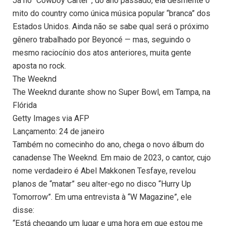
Já no “Cowboy Carter”, do ano passado, ela desmente o
mito do country como única música popular “branca” dos
Estados Unidos. Ainda não se sabe qual será o próximo
gênero trabalhado por Beyoncé — mas, seguindo o
mesmo raciocínio dos atos anteriores, muita gente
aposta no rock.
The Weeknd
The Weeknd durante show no Super Bowl, em Tampa, na
Flórida
Getty Images via AFP
Lançamento: 24 de janeiro
Também no comecinho do ano, chega o novo álbum do
canadense The Weeknd. Em maio de 2023, o cantor, cujo
nome verdadeiro é Abel Makkonen Tesfaye, revelou
planos de “matar” seu alter-ego no disco “Hurry Up
Tomorrow”. Em uma entrevista à “W Magazine”, ele
disse:
“Está chegando um lugar e uma hora em que estou me