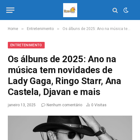
»
»
Home
Entretenimento
Os álbuns de 2025: Ano na música tem novidades de Lady Gaga, Ringo Starr, Ana Castela, Djavan e mais
ENTRETENIMENTO
Os álbuns de 2025: Ano na
música tem novidades de
Lady Gaga, Ringo Starr, Ana
Castela, Djavan e mais
janeiro 13, 2025
Nenhum comentário
0
Visitas