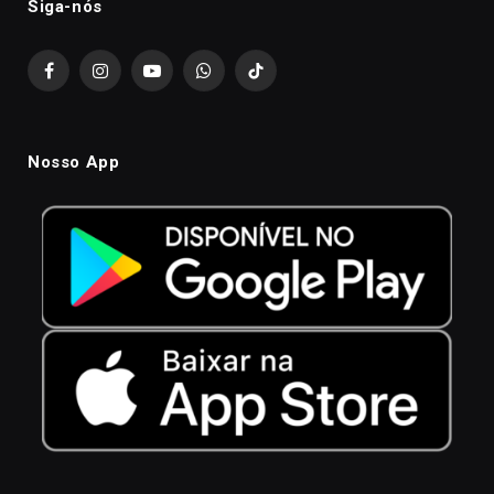
Siga-nós
Facebook
Instagram
YouTube
WhatsApp
TikTok
Nosso App