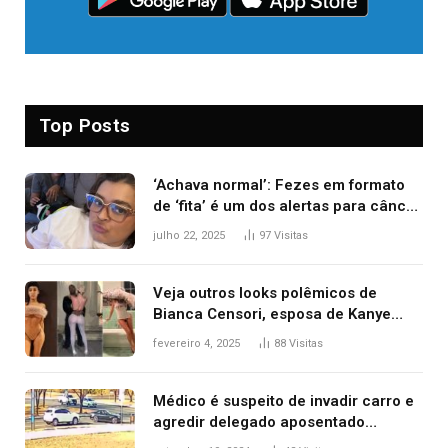
Top Posts
‘Achava normal’: Fezes em formato
de ‘fita’ é um dos alertas para câncer
colorretal; relembre fala de Preta Gil
julho 22, 2025
97
Visitas
Veja outros looks polêmicos de
Bianca Censori, esposa de Kanye
West que apareceu nua no Grammy
fevereiro 4, 2025
88
Visitas
2025
Médico é suspeito de invadir carro e
agredir delegado aposentado
durante confusão no trânsito