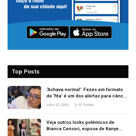
Top Posts
‘Achava normal’: Fezes em formato
de ‘fita’ é um dos alertas para câncer
colorretal; relembre fala de Preta Gil
julho 22, 2025
97
Visitas
Veja outros looks polêmicos de
Bianca Censori, esposa de Kanye
West que apareceu nua no Grammy