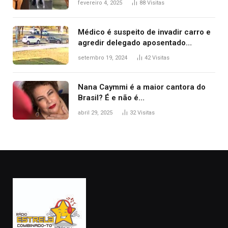
fevereiro 4, 2025
88
Visitas
2025
Médico é suspeito de invadir carro e
agredir delegado aposentado
durante confusão no trânsito
setembro 19, 2024
42
Visitas
Nana Caymmi é a maior cantora do
Brasil? É e não é…
abril 29, 2025
32
Visitas