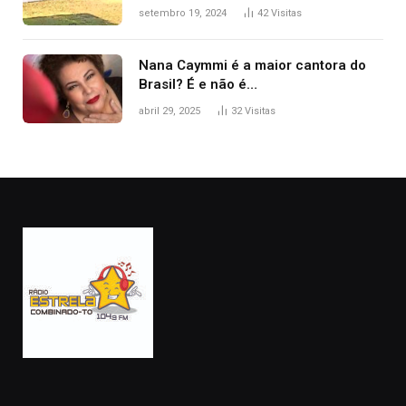
durante confusão no trânsito
setembro 19, 2024
42
Visitas
Nana Caymmi é a maior cantora do
Brasil? É e não é…
abril 29, 2025
32
Visitas