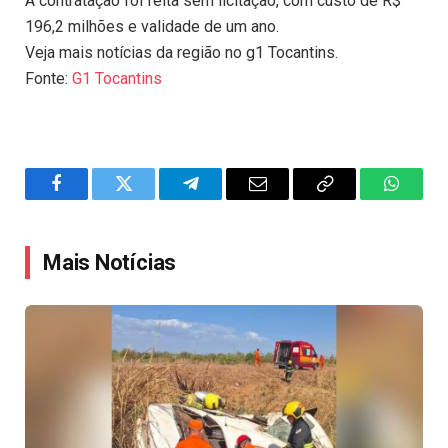
A contratação foi feita sem licitação, com custo de R$
196,2 milhões e validade de um ano.
Veja mais notícias da região no g1 Tocantins.
Fonte:
G1 Tocantins
Facebook
Twitter
Telegram
Email
Copy
WhatsA
Link
Mais Notícias