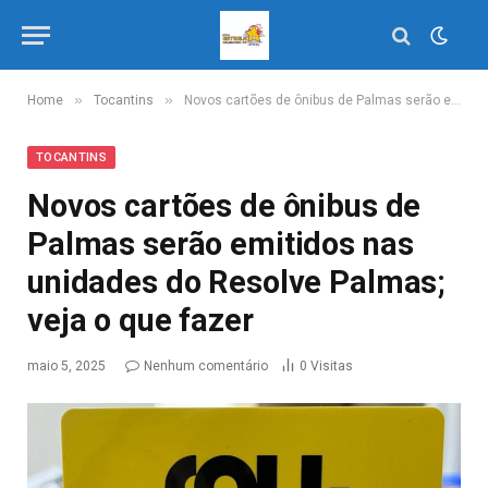
»
»
Home
Tocantins
Novos cartões de ônibus de Palmas serão emitidos nas unidades do Resolve Palmas; veja o que fazer
TOCANTINS
Novos cartões de ônibus de
Palmas serão emitidos nas
unidades do Resolve Palmas;
veja o que fazer
maio 5, 2025
Nenhum comentário
0
Visitas