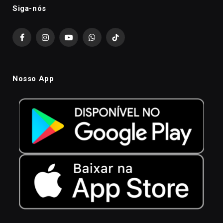
Siga-nós
Facebook
Instagram
YouTube
WhatsApp
TikTok
Nosso App