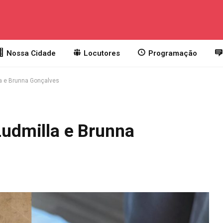
Nossa Cidade
Locutores
Programação
la e Brunna Gonçalves
 Ludmilla e Brunna