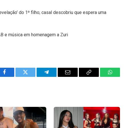
evelação’ do 1º filho; casal descobriu que espera uma
R&B e música em homenagem a Zuri
Facebook
Twitter
Telegram
Email
Copy
WhatsA
Link