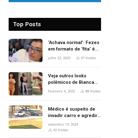
Top Posts
‘Achava normal’: Fezes
em formato de ‘fita’ é
um dos alertas para
julho 22, 2025
97
Visitas
câncer colorretal;
relembre fala de Preta
Gil
Veja outros looks
polêmicos de Bianca
Censori, esposa de
fevereiro 4, 2025
88
Visitas
Kanye West que
apareceu nua no
Grammy 2025
Médico é suspeito de
invadir carro e agredir
delegado aposentado
setembro 19, 2024
durante confusão no
42
Visitas
trânsito