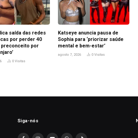
lica saída das redes
Katseye anuncia pausa de
icas por perder 40
Sophia para ‘priorizar saúde
i preconceito por
mental e bem-estar’
njaro’
agosto 7, 2026
0
Visitas
6
0
Visitas
Siga-nós