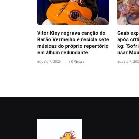
Vitor Kley regrava canção do
Gaab exp
Barão Vermelho e recicla sete
após crít
músicas do próprio repertório
kg: ‘Sofr
em álbum redundante
usar Mou
agosto 7, 2026
0
Visitas
agosto 7, 202