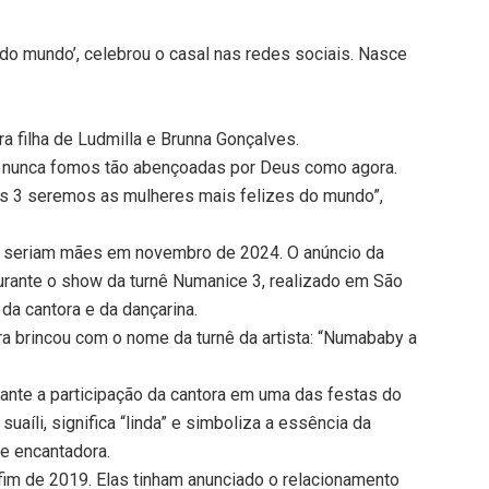
do mundo’, celebrou o casal nas redes sociais. Nasce
ira filha de Ludmilla e Brunna Gonçalves.
que nunca fomos tão abençoadas por Deus como agora.
nós 3 seremos as mulheres mais felizes do mundo”,
e seriam mães em novembro de 2024. O anúncio da
durante o show da turnê Numanice 3, realizado em São
da cantora e da dançarina.
a brincou com o nome da turnê da artista: “Numababy a
rante a participação da cantora em uma das festas do
 suaíli, significa “linda” e simboliza a essência da
e encantadora.
fim de 2019. Elas tinham anunciado o relacionamento