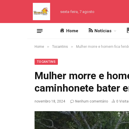
sexta-feira, 7 agosto
Home
Notícias
»
»
Home
Tocantins
Mulher morre e homem fica feri
TOCANTINS
Mulher morre e home
caminhonete bater 
novembro 18, 2024
Nenhum comentário
0
Visita