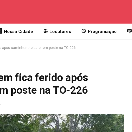
Nossa Cidade
Locutores
Programação
do após caminhonete bater em poste na TO-226
m fica ferido após
em poste na TO-226
s