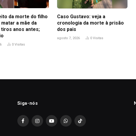
ito da morte do filho
Caso Gustavo: veja a
matar a mãe da
cronologia da morte à prisão
 tiros anos antes;
dos pais
io
agosto 7, 2026
0
Visitas
6
0
Visitas
Siga-nós
Facebook
Instagram
YouTube
WhatsApp
TikTok