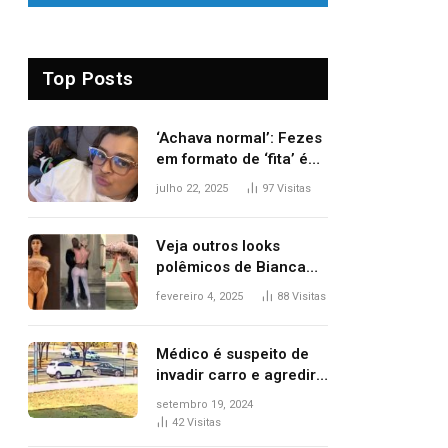
Top Posts
‘Achava normal’: Fezes
em formato de ‘fita’ é
um dos alertas para
julho 22, 2025
97
Visitas
câncer colorretal;
relembre fala de Preta
Gil
Veja outros looks
polêmicos de Bianca
Censori, esposa de
fevereiro 4, 2025
88
Visitas
Kanye West que
apareceu nua no
Grammy 2025
Médico é suspeito de
invadir carro e agredir
delegado aposentado
setembro 19, 2024
durante confusão no
42
Visitas
trânsito