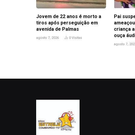
Jovem de 22 anos é morto a
Pai suspe
tiros após perseguição em
ameaçou 
avenida de Palmas
criança a
ouça áud
agosto 7, 2026
0
Visitas
agosto 7, 202