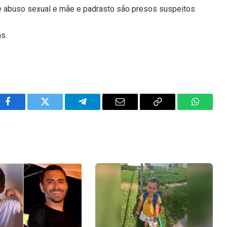
e abuso sexual e mãe e padrasto são presos suspeitos
ns.
Facebook
Twitter
Telegram
Email
Copy
WhatsA
Link