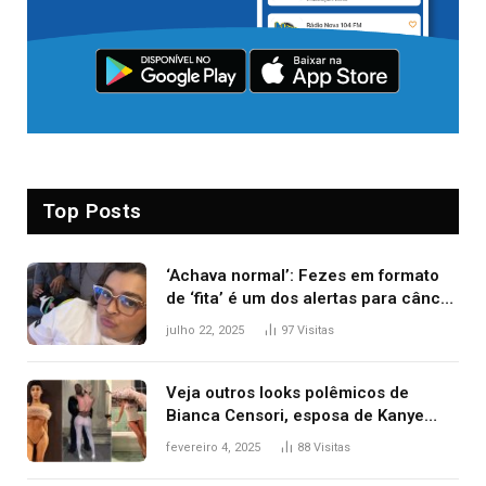
Top Posts
‘Achava normal’: Fezes em formato
de ‘fita’ é um dos alertas para câncer
colorretal; relembre fala de Preta Gil
julho 22, 2025
97
Visitas
Veja outros looks polêmicos de
Bianca Censori, esposa de Kanye
West que apareceu nua no Grammy
fevereiro 4, 2025
88
Visitas
2025