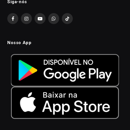
Siga-nós
Facebook
Instagram
YouTube
WhatsApp
TikTok
Nosso App