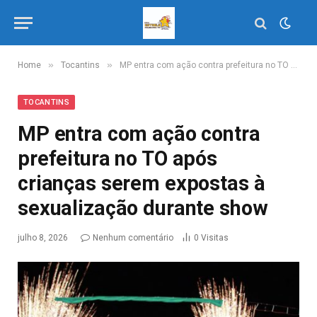
»
»
Home
Tocantins
MP entra com ação contra prefeitura no TO após crianças serem expostas à sexualização durante show
TOCANTINS
MP entra com ação contra
prefeitura no TO após
crianças serem expostas à
sexualização durante show
julho 8, 2026
Nenhum comentário
0
Visitas