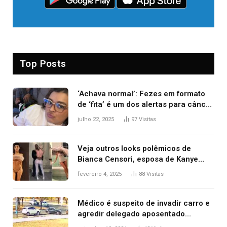
Top Posts
‘Achava normal’: Fezes em formato
de ‘fita’ é um dos alertas para câncer
colorretal; relembre fala de Preta Gil
julho 22, 2025
97
Visitas
Veja outros looks polêmicos de
Bianca Censori, esposa de Kanye
West que apareceu nua no Grammy
fevereiro 4, 2025
88
Visitas
2025
Médico é suspeito de invadir carro e
agredir delegado aposentado
durante confusão no trânsito