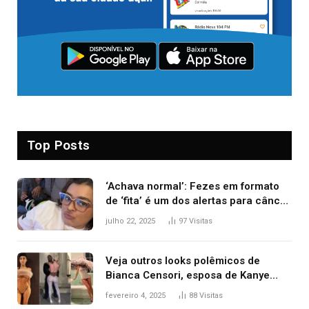
Top Posts
‘Achava normal’: Fezes em formato
de ‘fita’ é um dos alertas para câncer
colorretal; relembre fala de Preta Gil
julho 22, 2025
97
Visitas
Veja outros looks polêmicos de
Bianca Censori, esposa de Kanye
West que apareceu nua no Grammy
fevereiro 4, 2025
88
Visitas
2025